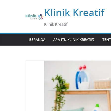
Skip
Klinik Kreatif
to
content
Klinik Kreatif
BERANDA
APA ITU KLINIK KREATIF?
TENT