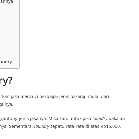
gannya
aundry
ry?
kan jasa mencuci berbagai jenis barang, mulai dari
gainya.
antung jenis jasanya. Misalkan, untuk jasa
laundry
pakaian
onya. Sementara,
laundry
sepatu rata-rata di atas Rp15.000.