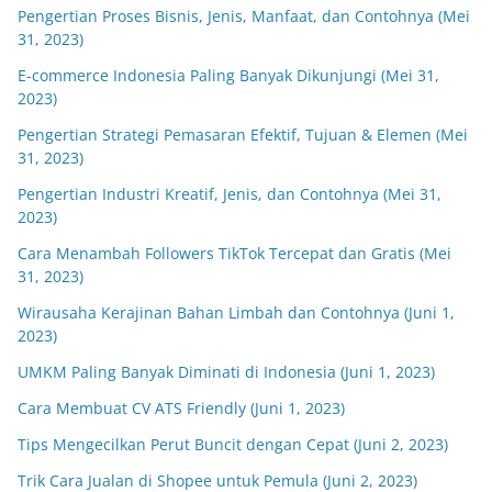
Pengertian Proses Bisnis, Jenis, Manfaat, dan Contohnya (Mei
31, 2023)
E-commerce Indonesia Paling Banyak Dikunjungi (Mei 31,
2023)
Pengertian Strategi Pemasaran Efektif, Tujuan & Elemen (Mei
31, 2023)
Pengertian Industri Kreatif, Jenis, dan Contohnya (Mei 31,
2023)
Cara Menambah Followers TikTok Tercepat dan Gratis (Mei
31, 2023)
Wirausaha Kerajinan Bahan Limbah dan Contohnya (Juni 1,
2023)
UMKM Paling Banyak Diminati di Indonesia (Juni 1, 2023)
Cara Membuat CV ATS Friendly (Juni 1, 2023)
Tips Mengecilkan Perut Buncit dengan Cepat (Juni 2, 2023)
Trik Cara Jualan di Shopee untuk Pemula (Juni 2, 2023)