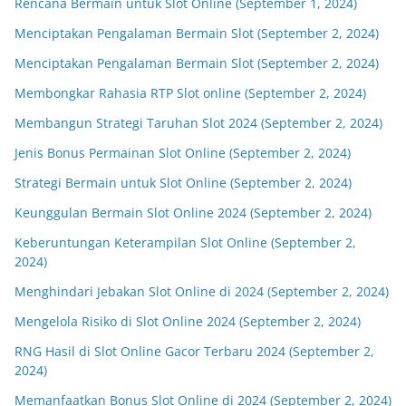
Rencana Bermain untuk Slot Online (September 1, 2024)
Menciptakan Pengalaman Bermain Slot (September 2, 2024)
Menciptakan Pengalaman Bermain Slot (September 2, 2024)
Membongkar Rahasia RTP Slot online (September 2, 2024)
Membangun Strategi Taruhan Slot 2024 (September 2, 2024)
Jenis Bonus Permainan Slot Online (September 2, 2024)
Strategi Bermain untuk Slot Online (September 2, 2024)
Keunggulan Bermain Slot Online 2024 (September 2, 2024)
Keberuntungan Keterampilan Slot Online (September 2,
2024)
Menghindari Jebakan Slot Online di 2024 (September 2, 2024)
Mengelola Risiko di Slot Online 2024 (September 2, 2024)
RNG Hasil di Slot Online Gacor Terbaru 2024 (September 2,
2024)
Memanfaatkan Bonus Slot Online di 2024 (September 2, 2024)