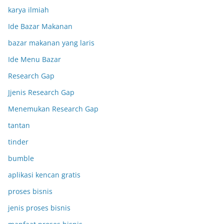
karya ilmiah
Ide Bazar Makanan
bazar makanan yang laris
Ide Menu Bazar
Research Gap
Jjenis Research Gap
Menemukan Research Gap
tantan
tinder
bumble
aplikasi kencan gratis
proses bisnis
jenis proses bisnis