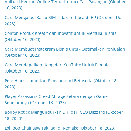
Aplikasi Kencan Online Terbaik untuk Cari Pasangan (Oktober
16, 2023)
Cara Mengatasi Kartu SIM Tidak Terbaca di HP (Oktober 16,
2023)
Contoh Produk Kreatif dan Inovatif untuk Memulai Bisnis
(Oktober 16, 2023)
Cara Membuat Instagram Bisnis untuk Optimalkan Penjualan
(Oktober 16, 2023)
Cara Mendapatkan Uang dari YouTube Untuk Pemula
(Oktober 16, 2023)
Pete Hines Umumkan Pensiun dari Bethseda (Oktober 18,
2023)
Player Assassin’s Creed Mirage Setara dengan Game
Sebelumnya (Oktober 18, 2023)
Bobby Kotick Mengundurkan Diri dari CEO Blizzard (Oktober
18, 2023)
Lollipop Chainsaw Tak Jadi di Remake (Oktober 18, 2023)