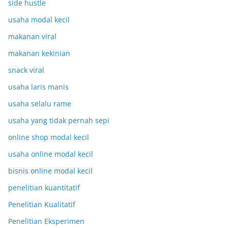
side hustle
usaha modal kecil
makanan viral
makanan kekinian
snack viral
usaha laris manis
usaha selalu rame
usaha yang tidak pernah sepi
online shop modal kecil
usaha online modal kecil
bisnis online modal kecil
penelitian kuantitatif
Penelitian Kualitatif
Penelitian Eksperimen