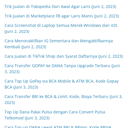
Trik Jualan di Tokopedia Dari Awal Agar Laris (Juni 2, 2023)
Trik Jualan di Marketplace FB agar Laris Manis (Juni 2, 2023)
Cara Screenshot di Laptop Semua Merek Windows dan iOS
(Juni 2, 2023)
Cara Menonaktifkan IG Sementara dan Mengaktifkannya
Kembali (Juni 2, 2023)
Cara Jualan di TikTok Shop dan Syarat Daftarnya (Juni 2, 2023)
Cara Transfer GOPAY ke DANA Tanpa Upgrade Terbaru (Juni
3, 2023)
Cara Top Up GoPay via BCA Mobile & ATM BCA, Kode Gopay
BCA (Juni 3, 2023)
Cara Transfer BRI ke BCA & Limit, Kode, Biaya Terbaru (Juni 3,
2023)
Top Up Dana Pakai Pulsa dengan Cara Convert Pulsa
Telkomsel (Juni 3, 2023)
Cara Top up DANA Lewat ATM BRI & BRImo, Kode BRIVA