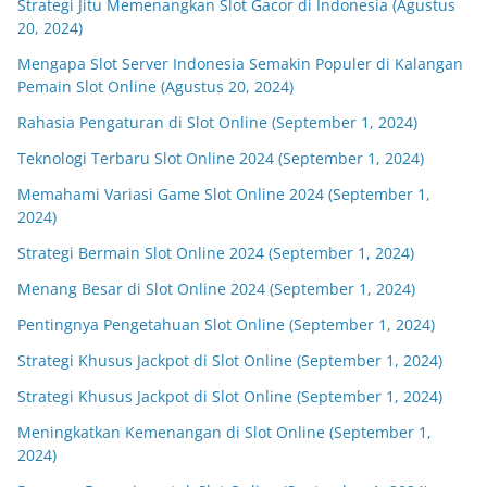
Strategi Jitu Memenangkan Slot Gacor di Indonesia (Agustus
20, 2024)
Mengapa Slot Server Indonesia Semakin Populer di Kalangan
Pemain Slot Online (Agustus 20, 2024)
Rahasia Pengaturan di Slot Online (September 1, 2024)
Teknologi Terbaru Slot Online 2024 (September 1, 2024)
Memahami Variasi Game Slot Online 2024 (September 1,
2024)
Strategi Bermain Slot Online 2024 (September 1, 2024)
Menang Besar di Slot Online 2024 (September 1, 2024)
Pentingnya Pengetahuan Slot Online (September 1, 2024)
Strategi Khusus Jackpot di Slot Online (September 1, 2024)
Strategi Khusus Jackpot di Slot Online (September 1, 2024)
Meningkatkan Kemenangan di Slot Online (September 1,
2024)