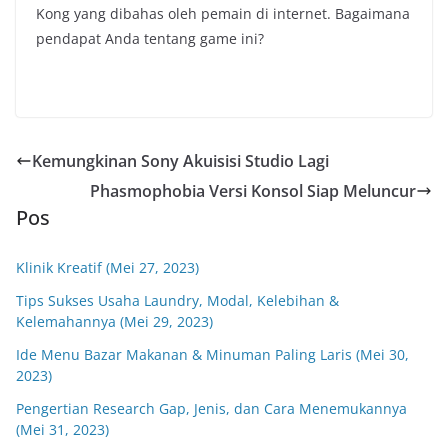
Kong yang dibahas oleh pemain di internet. Bagaimana
pendapat Anda tentang game ini?
Kemungkinan Sony Akuisisi Studio Lagi
Phasmophobia Versi Konsol Siap Meluncur
Pos
Klinik Kreatif (Mei 27, 2023)
Tips Sukses Usaha Laundry, Modal, Kelebihan &
Kelemahannya (Mei 29, 2023)
Ide Menu Bazar Makanan & Minuman Paling Laris (Mei 30,
2023)
Pengertian Research Gap, Jenis, dan Cara Menemukannya
(Mei 31, 2023)