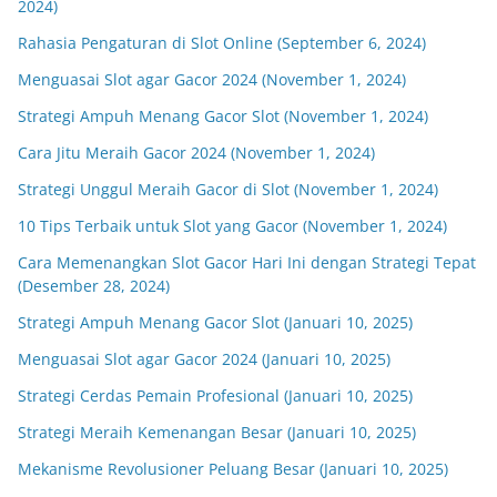
2024)
Rahasia Pengaturan di Slot Online (September 6, 2024)
Menguasai Slot agar Gacor 2024 (November 1, 2024)
Strategi Ampuh Menang Gacor Slot (November 1, 2024)
Cara Jitu Meraih Gacor 2024 (November 1, 2024)
Strategi Unggul Meraih Gacor di Slot (November 1, 2024)
10 Tips Terbaik untuk Slot yang Gacor (November 1, 2024)
Cara Memenangkan Slot Gacor Hari Ini dengan Strategi Tepat
(Desember 28, 2024)
Strategi Ampuh Menang Gacor Slot (Januari 10, 2025)
Menguasai Slot agar Gacor 2024 (Januari 10, 2025)
Strategi Cerdas Pemain Profesional (Januari 10, 2025)
Strategi Meraih Kemenangan Besar (Januari 10, 2025)
Mekanisme Revolusioner Peluang Besar (Januari 10, 2025)