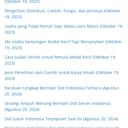
(Oktober 19, 2023)
Pengertian Distribusi, Contoh, Fungsi, dan Jenisnya (Oktober
19, 2023)
Usaha yang Tidak Pernah Sepi Selalu Laris Manis (Oktober 19,
2023)
Ide Usaha Sampingan Modal Kecil Tapi Menjanjikan (Oktober
19, 2023)
Cara Jualan Online untuk Pemula Modal Kecil (Oktober 19,
2023)
Jenis Penelitian dan Contoh untuk Karya Ilmiah (Oktober 19,
2023)
Panduan Lengkap Bermain Slot Indonesia Terbaru (Agustus
20, 2024)
Strategi Ampuh Menang Bermain Slot Server Indonesia
(Agustus 20, 2024)
Slot Gacor Indonesia Terpopuler Saat Ini (Agustus 20, 2024)