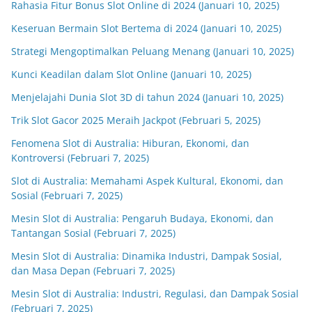
Rahasia Fitur Bonus Slot Online di 2024 (Januari 10, 2025)
Keseruan Bermain Slot Bertema di 2024 (Januari 10, 2025)
Strategi Mengoptimalkan Peluang Menang (Januari 10, 2025)
Kunci Keadilan dalam Slot Online (Januari 10, 2025)
Menjelajahi Dunia Slot 3D di tahun 2024 (Januari 10, 2025)
Trik Slot Gacor 2025 Meraih Jackpot (Februari 5, 2025)
Fenomena Slot di Australia: Hiburan, Ekonomi, dan
Kontroversi (Februari 7, 2025)
Slot di Australia: Memahami Aspek Kultural, Ekonomi, dan
Sosial (Februari 7, 2025)
Mesin Slot di Australia: Pengaruh Budaya, Ekonomi, dan
Tantangan Sosial (Februari 7, 2025)
Mesin Slot di Australia: Dinamika Industri, Dampak Sosial,
dan Masa Depan (Februari 7, 2025)
Mesin Slot di Australia: Industri, Regulasi, dan Dampak Sosial
(Februari 7, 2025)