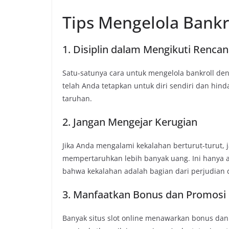
Tips Mengelola Bankr
1. Disiplin dalam Mengikuti Renca
Satu-satunya cara untuk mengelola bankroll den
telah Anda tetapkan untuk diri sendiri dan hi
taruhan.
2. Jangan Mengejar Kerugian
Jika Anda mengalami kekalahan berturut-turut,
mempertaruhkan lebih banyak uang. Ini hanya a
bahwa kekalahan adalah bagian dari perjudian 
3. Manfaatkan Bonus dan Promosi 
Banyak situs slot online menawarkan bonus da