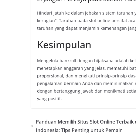
Hindari jatuh ke dalam jebakan sistem taruhan 
kerugian”. Taruhan pada slot online bersifat aca
taruhan yang dapat menjamin kemenangan jang
Kesimpulan
Mengelola bankroll dengan bijaksana adalah ket
menetapkan anggaran yang jelas, mematuhi bat
proporsional, dan mengikuti prinsip-prinsip d
pengalaman bermain Anda dan meminimalkan risik
dengan bertanggung jawab dan menikmati seti
yang positif.
Panduan Memilih Situs Slot Online Terbaik 
Indonesia: Tips Penting untuk Pemain