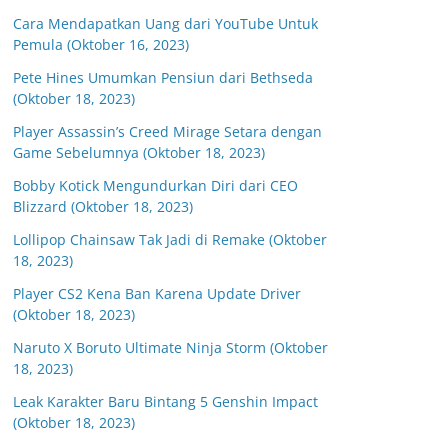
Cara Mendapatkan Uang dari YouTube Untuk
Pemula (Oktober 16, 2023)
Pete Hines Umumkan Pensiun dari Bethseda
(Oktober 18, 2023)
Player Assassin’s Creed Mirage Setara dengan
Game Sebelumnya (Oktober 18, 2023)
Bobby Kotick Mengundurkan Diri dari CEO
Blizzard (Oktober 18, 2023)
Lollipop Chainsaw Tak Jadi di Remake (Oktober
18, 2023)
Player CS2 Kena Ban Karena Update Driver
(Oktober 18, 2023)
Naruto X Boruto Ultimate Ninja Storm (Oktober
18, 2023)
Leak Karakter Baru Bintang 5 Genshin Impact
(Oktober 18, 2023)