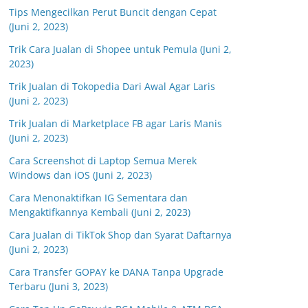
Tips Mengecilkan Perut Buncit dengan Cepat
(Juni 2, 2023)
Trik Cara Jualan di Shopee untuk Pemula (Juni 2,
2023)
Trik Jualan di Tokopedia Dari Awal Agar Laris
(Juni 2, 2023)
Trik Jualan di Marketplace FB agar Laris Manis
(Juni 2, 2023)
Cara Screenshot di Laptop Semua Merek
Windows dan iOS (Juni 2, 2023)
Cara Menonaktifkan IG Sementara dan
Mengaktifkannya Kembali (Juni 2, 2023)
Cara Jualan di TikTok Shop dan Syarat Daftarnya
(Juni 2, 2023)
Cara Transfer GOPAY ke DANA Tanpa Upgrade
Terbaru (Juni 3, 2023)