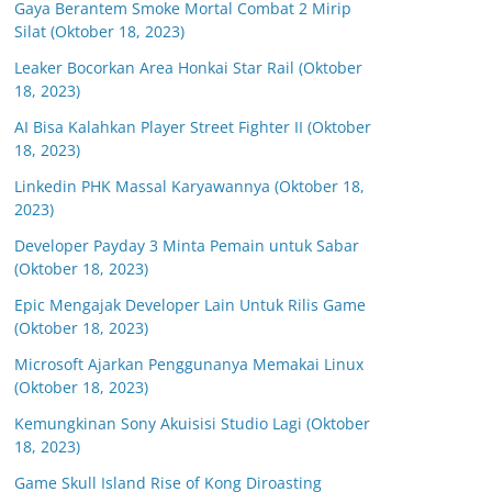
Gaya Berantem Smoke Mortal Combat 2 Mirip
Silat (Oktober 18, 2023)
Leaker Bocorkan Area Honkai Star Rail (Oktober
18, 2023)
AI Bisa Kalahkan Player Street Fighter II (Oktober
18, 2023)
Linkedin PHK Massal Karyawannya (Oktober 18,
2023)
Developer Payday 3 Minta Pemain untuk Sabar
(Oktober 18, 2023)
Epic Mengajak Developer Lain Untuk Rilis Game
(Oktober 18, 2023)
Microsoft Ajarkan Penggunanya Memakai Linux
(Oktober 18, 2023)
Kemungkinan Sony Akuisisi Studio Lagi (Oktober
18, 2023)
Game Skull Island Rise of Kong Diroasting