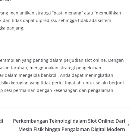
yang menjanjikan strategi “pasti menang” atau “memulihkan
k dan tidak dapat diprediksi, sehingga tidak ada sistem
ka panjang.
erampilan yang penting dalam perjudian slot online. Dengan
asan taruhan, menggunakan strategi pengelolaan
asar dalam mengelola bankroll, Anda dapat meningkatkan
o kerugian yang tidak perlu. Ingatlah untuk selalu berjudi
ap sesi permainan dengan kesenangan dan pengalaman
di
Perkembangan Teknologi dalam Slot Online: Dari
Mesin Fisik hingga Pengalaman Digital Modern