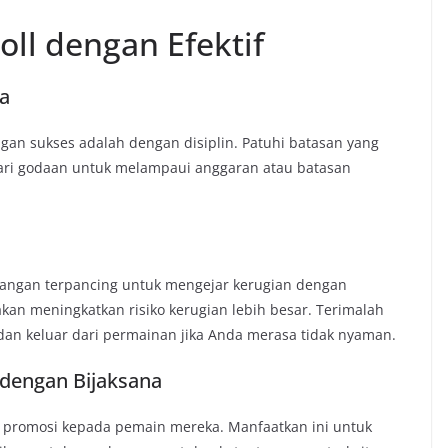
oll dengan Efektif
na
gan sukses adalah dengan disiplin. Patuhi batasan yang
ndari godaan untuk melampaui anggaran atau batasan
 jangan terpancing untuk mengejar kerugian dengan
kan meningkatkan risiko kerugian lebih besar. Terimalah
dan keluar dari permainan jika Anda merasa tidak nyaman.
dengan Bijaksana
n promosi kepada pemain mereka. Manfaatkan ini untuk