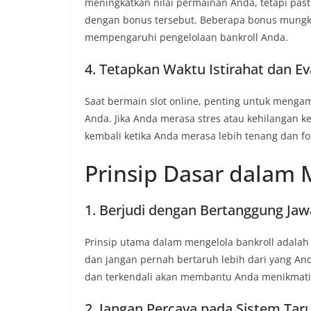
meningkatkan nilai permainan Anda, tetapi pas
dengan bonus tersebut. Beberapa bonus mungkin
mempengaruhi pengelolaan bankroll Anda.
4. Tetapkan Waktu Istirahat dan Ev
Saat bermain slot online, penting untuk mengam
Anda. Jika Anda merasa stres atau kehilangan ke
kembali ketika Anda merasa lebih tenang dan fo
Prinsip Dasar dalam 
1. Berjudi dengan Bertanggung Ja
Prinsip utama dalam mengelola bankroll adalah
dan jangan pernah bertaruh lebih dari yang And
dan terkendali akan membantu Anda menikmati p
2. Jangan Percaya pada Sistem Tar