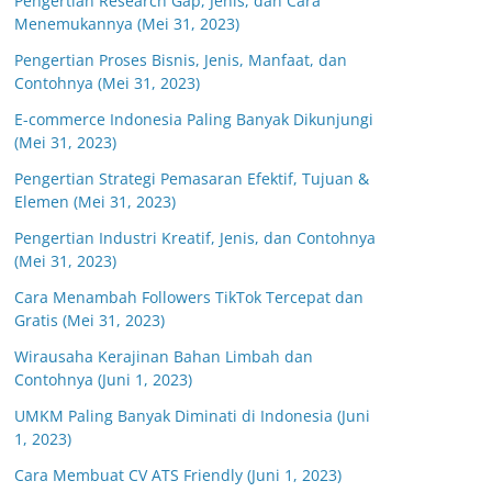
Pengertian Research Gap, Jenis, dan Cara
Menemukannya (Mei 31, 2023)
Pengertian Proses Bisnis, Jenis, Manfaat, dan
Contohnya (Mei 31, 2023)
E-commerce Indonesia Paling Banyak Dikunjungi
(Mei 31, 2023)
Pengertian Strategi Pemasaran Efektif, Tujuan &
Elemen (Mei 31, 2023)
Pengertian Industri Kreatif, Jenis, dan Contohnya
(Mei 31, 2023)
Cara Menambah Followers TikTok Tercepat dan
Gratis (Mei 31, 2023)
Wirausaha Kerajinan Bahan Limbah dan
Contohnya (Juni 1, 2023)
UMKM Paling Banyak Diminati di Indonesia (Juni
1, 2023)
Cara Membuat CV ATS Friendly (Juni 1, 2023)