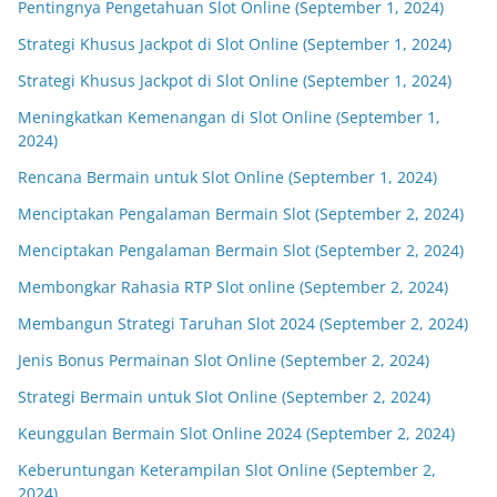
Pentingnya Pengetahuan Slot Online (September 1, 2024)
Strategi Khusus Jackpot di Slot Online (September 1, 2024)
Strategi Khusus Jackpot di Slot Online (September 1, 2024)
Meningkatkan Kemenangan di Slot Online (September 1,
2024)
Rencana Bermain untuk Slot Online (September 1, 2024)
Menciptakan Pengalaman Bermain Slot (September 2, 2024)
Menciptakan Pengalaman Bermain Slot (September 2, 2024)
Membongkar Rahasia RTP Slot online (September 2, 2024)
Membangun Strategi Taruhan Slot 2024 (September 2, 2024)
Jenis Bonus Permainan Slot Online (September 2, 2024)
Strategi Bermain untuk Slot Online (September 2, 2024)
Keunggulan Bermain Slot Online 2024 (September 2, 2024)
Keberuntungan Keterampilan Slot Online (September 2,
2024)