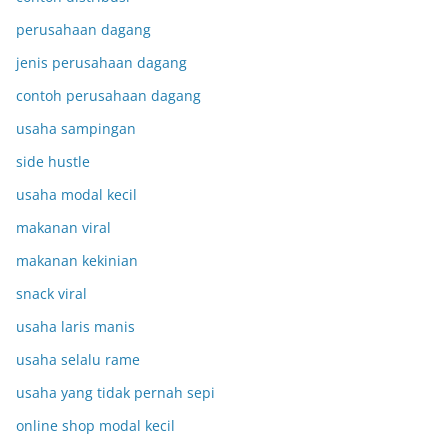
perusahaan dagang
jenis perusahaan dagang
contoh perusahaan dagang
usaha sampingan
side hustle
usaha modal kecil
makanan viral
makanan kekinian
snack viral
usaha laris manis
usaha selalu rame
usaha yang tidak pernah sepi
online shop modal kecil