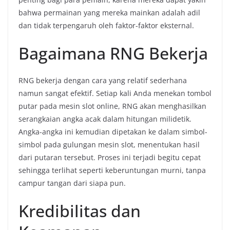
bahwa permainan yang mereka mainkan adalah adil
dan tidak terpengaruh oleh faktor-faktor eksternal.
Bagaimana RNG Bekerja
RNG bekerja dengan cara yang relatif sederhana
namun sangat efektif. Setiap kali Anda menekan tombol
putar pada mesin slot online, RNG akan menghasilkan
serangkaian angka acak dalam hitungan milidetik.
Angka-angka ini kemudian dipetakan ke dalam simbol-
simbol pada gulungan mesin slot, menentukan hasil
dari putaran tersebut. Proses ini terjadi begitu cepat
sehingga terlihat seperti keberuntungan murni, tanpa
campur tangan dari siapa pun.
Kredibilitas dan