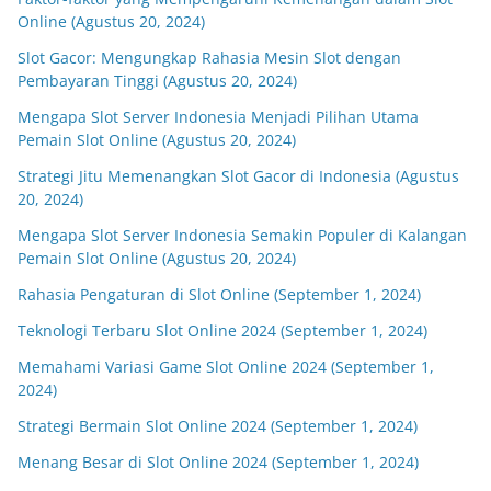
Online (Agustus 20, 2024)
Slot Gacor: Mengungkap Rahasia Mesin Slot dengan
Pembayaran Tinggi (Agustus 20, 2024)
Mengapa Slot Server Indonesia Menjadi Pilihan Utama
Pemain Slot Online (Agustus 20, 2024)
Strategi Jitu Memenangkan Slot Gacor di Indonesia (Agustus
20, 2024)
Mengapa Slot Server Indonesia Semakin Populer di Kalangan
Pemain Slot Online (Agustus 20, 2024)
Rahasia Pengaturan di Slot Online (September 1, 2024)
Teknologi Terbaru Slot Online 2024 (September 1, 2024)
Memahami Variasi Game Slot Online 2024 (September 1,
2024)
Strategi Bermain Slot Online 2024 (September 1, 2024)
Menang Besar di Slot Online 2024 (September 1, 2024)