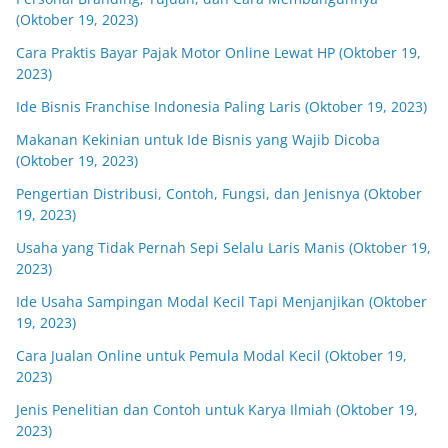
(Oktober 19, 2023)
Cara Praktis Bayar Pajak Motor Online Lewat HP (Oktober 19,
2023)
Ide Bisnis Franchise Indonesia Paling Laris (Oktober 19, 2023)
Makanan Kekinian untuk Ide Bisnis yang Wajib Dicoba
(Oktober 19, 2023)
Pengertian Distribusi, Contoh, Fungsi, dan Jenisnya (Oktober
19, 2023)
Usaha yang Tidak Pernah Sepi Selalu Laris Manis (Oktober 19,
2023)
Ide Usaha Sampingan Modal Kecil Tapi Menjanjikan (Oktober
19, 2023)
Cara Jualan Online untuk Pemula Modal Kecil (Oktober 19,
2023)
Jenis Penelitian dan Contoh untuk Karya Ilmiah (Oktober 19,
2023)