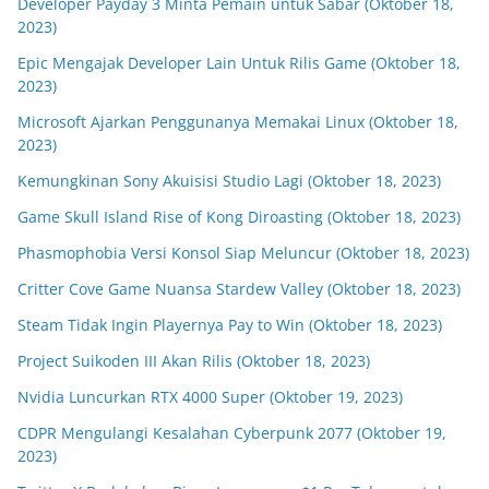
Developer Payday 3 Minta Pemain untuk Sabar (Oktober 18,
2023)
Epic Mengajak Developer Lain Untuk Rilis Game (Oktober 18,
2023)
Microsoft Ajarkan Penggunanya Memakai Linux (Oktober 18,
2023)
Kemungkinan Sony Akuisisi Studio Lagi (Oktober 18, 2023)
Game Skull Island Rise of Kong Diroasting (Oktober 18, 2023)
Phasmophobia Versi Konsol Siap Meluncur (Oktober 18, 2023)
Critter Cove Game Nuansa Stardew Valley (Oktober 18, 2023)
Steam Tidak Ingin Playernya Pay to Win (Oktober 18, 2023)
Project Suikoden III Akan Rilis (Oktober 18, 2023)
Nvidia Luncurkan RTX 4000 Super (Oktober 19, 2023)
CDPR Mengulangi Kesalahan Cyberpunk 2077 (Oktober 19,
2023)