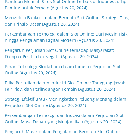
Panduan Memilih Situs Slot Online Terbaik di Indonesia: Tips
Penting untuk Pemain (Agustus 20, 2024)
Mengelola Bankroll dalam Bermain Slot Online: Strategi, Tips,
dan Prinsip Dasar (Agustus 20, 2024)
Perkembangan Teknologi dalam Slot Online: Dari Mesin Fisik
hingga Pengalaman Digital Modern (Agustus 20, 2024)
Pengaruh Perjudian Slot Online terhadap Masyarakat:
Dampak Positif dan Negatif (Agustus 20, 2024)
Peran Teknologi Blockchain dalam Industri Perjudian Slot
Online (Agustus 20, 2024)
Etika Perjudian dalam Industri Slot Online: Tanggung Jawab,
Fair Play, dan Perlindungan Pemain (Agustus 20, 2024)
Strategi Efektif untuk Meningkatkan Peluang Menang dalam
Perjudian Slot Online (Agustus 20, 2024)
Perkembangan Teknologi dan Inovasi dalam Perjudian Slot
Online: Masa Depan yang Menjanjikan (Agustus 20, 2024)
Pengaruh Musik dalam Pengalaman Bermain Slot Online: