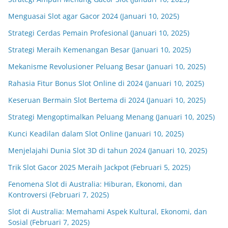
Menguasai Slot agar Gacor 2024 (Januari 10, 2025)
Strategi Cerdas Pemain Profesional (Januari 10, 2025)
Strategi Meraih Kemenangan Besar (Januari 10, 2025)
Mekanisme Revolusioner Peluang Besar (Januari 10, 2025)
Rahasia Fitur Bonus Slot Online di 2024 (Januari 10, 2025)
Keseruan Bermain Slot Bertema di 2024 (Januari 10, 2025)
Strategi Mengoptimalkan Peluang Menang (Januari 10, 2025)
Kunci Keadilan dalam Slot Online (Januari 10, 2025)
Menjelajahi Dunia Slot 3D di tahun 2024 (Januari 10, 2025)
Trik Slot Gacor 2025 Meraih Jackpot (Februari 5, 2025)
Fenomena Slot di Australia: Hiburan, Ekonomi, dan
Kontroversi (Februari 7, 2025)
Slot di Australia: Memahami Aspek Kultural, Ekonomi, dan
Sosial (Februari 7, 2025)