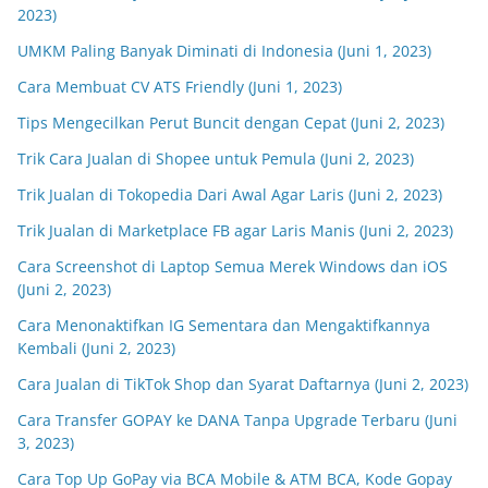
2023)
UMKM Paling Banyak Diminati di Indonesia (Juni 1, 2023)
Cara Membuat CV ATS Friendly (Juni 1, 2023)
Tips Mengecilkan Perut Buncit dengan Cepat (Juni 2, 2023)
Trik Cara Jualan di Shopee untuk Pemula (Juni 2, 2023)
Trik Jualan di Tokopedia Dari Awal Agar Laris (Juni 2, 2023)
Trik Jualan di Marketplace FB agar Laris Manis (Juni 2, 2023)
Cara Screenshot di Laptop Semua Merek Windows dan iOS
(Juni 2, 2023)
Cara Menonaktifkan IG Sementara dan Mengaktifkannya
Kembali (Juni 2, 2023)
Cara Jualan di TikTok Shop dan Syarat Daftarnya (Juni 2, 2023)
Cara Transfer GOPAY ke DANA Tanpa Upgrade Terbaru (Juni
3, 2023)
Cara Top Up GoPay via BCA Mobile & ATM BCA, Kode Gopay