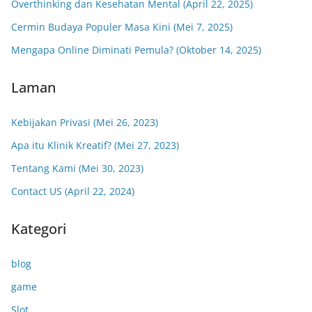
Overthinking dan Kesehatan Mental (April 22, 2025)
Cermin Budaya Populer Masa Kini (Mei 7, 2025)
Mengapa Online Diminati Pemula? (Oktober 14, 2025)
Laman
Kebijakan Privasi (Mei 26, 2023)
Apa itu Klinik Kreatif? (Mei 27, 2023)
Tentang Kami (Mei 30, 2023)
Contact US (April 22, 2024)
Kategori
blog
game
Slot