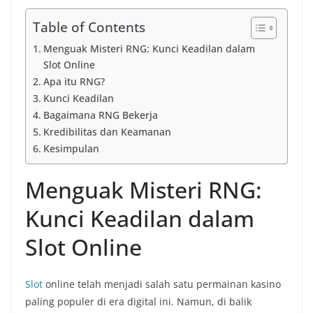
Table of Contents
Menguak Misteri RNG: Kunci Keadilan dalam
Slot Online
Apa itu RNG?
Kunci Keadilan
Bagaimana RNG Bekerja
Kredibilitas dan Keamanan
Kesimpulan
Menguak Misteri RNG:
Kunci Keadilan dalam
Slot Online
Slot
online telah menjadi salah satu permainan kasino
paling populer di era digital ini. Namun, di balik