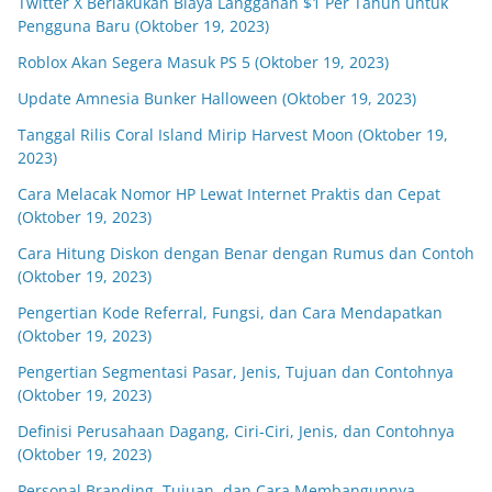
Twitter X Berlakukan Biaya Langganan $1 Per Tahun untuk
Pengguna Baru (Oktober 19, 2023)
Roblox Akan Segera Masuk PS 5 (Oktober 19, 2023)
Update Amnesia Bunker Halloween (Oktober 19, 2023)
Tanggal Rilis Coral Island Mirip Harvest Moon (Oktober 19,
2023)
Cara Melacak Nomor HP Lewat Internet Praktis dan Cepat
(Oktober 19, 2023)
Cara Hitung Diskon dengan Benar dengan Rumus dan Contoh
(Oktober 19, 2023)
Pengertian Kode Referral, Fungsi, dan Cara Mendapatkan
(Oktober 19, 2023)
Pengertian Segmentasi Pasar, Jenis, Tujuan dan Contohnya
(Oktober 19, 2023)
Definisi Perusahaan Dagang, Ciri-Ciri, Jenis, dan Contohnya
(Oktober 19, 2023)
Personal Branding, Tujuan, dan Cara Membangunnya