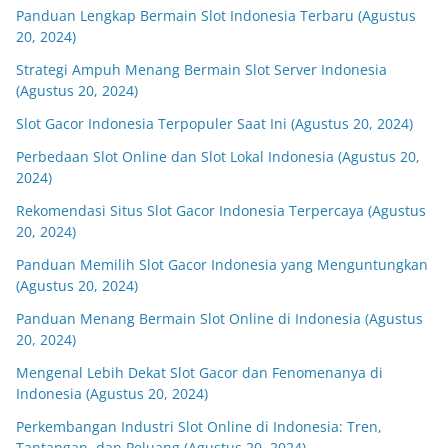
Panduan Lengkap Bermain Slot Indonesia Terbaru (Agustus
20, 2024)
Strategi Ampuh Menang Bermain Slot Server Indonesia
(Agustus 20, 2024)
Slot Gacor Indonesia Terpopuler Saat Ini (Agustus 20, 2024)
Perbedaan Slot Online dan Slot Lokal Indonesia (Agustus 20,
2024)
Rekomendasi Situs Slot Gacor Indonesia Terpercaya (Agustus
20, 2024)
Panduan Memilih Slot Gacor Indonesia yang Menguntungkan
(Agustus 20, 2024)
Panduan Menang Bermain Slot Online di Indonesia (Agustus
20, 2024)
Mengenal Lebih Dekat Slot Gacor dan Fenomenanya di
Indonesia (Agustus 20, 2024)
Perkembangan Industri Slot Online di Indonesia: Tren,
Tantangan, dan Peluang (Agustus 20, 2024)