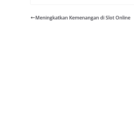
Meningkatkan Kemenangan di Slot Online