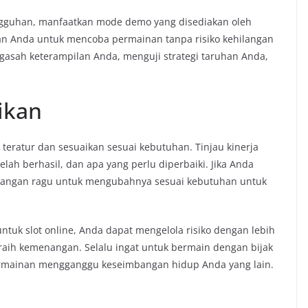
gguhan, manfaatkan mode demo yang disediakan oleh
n Anda untuk mencoba permainan tanpa risiko kehilangan
asah keterampilan Anda, menguji strategi taruhan Anda,
ikan
 teratur dan sesuaikan sesuai kebutuhan. Tinjau kinerja
lah berhasil, dan apa yang perlu diperbaiki. Jika Anda
 jangan ragu untuk mengubahnya sesuai kebutuhan untuk
uk slot online, Anda dapat mengelola risiko dengan lebih
aih kemenangan. Selalu ingat untuk bermain dengan bijak
ermainan mengganggu keseimbangan hidup Anda yang lain.