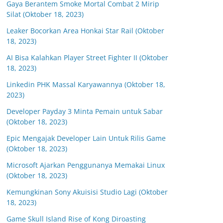
Gaya Berantem Smoke Mortal Combat 2 Mirip
Silat (Oktober 18, 2023)
Leaker Bocorkan Area Honkai Star Rail (Oktober
18, 2023)
AI Bisa Kalahkan Player Street Fighter II (Oktober
18, 2023)
Linkedin PHK Massal Karyawannya (Oktober 18,
2023)
Developer Payday 3 Minta Pemain untuk Sabar
(Oktober 18, 2023)
Epic Mengajak Developer Lain Untuk Rilis Game
(Oktober 18, 2023)
Microsoft Ajarkan Penggunanya Memakai Linux
(Oktober 18, 2023)
Kemungkinan Sony Akuisisi Studio Lagi (Oktober
18, 2023)
Game Skull Island Rise of Kong Diroasting