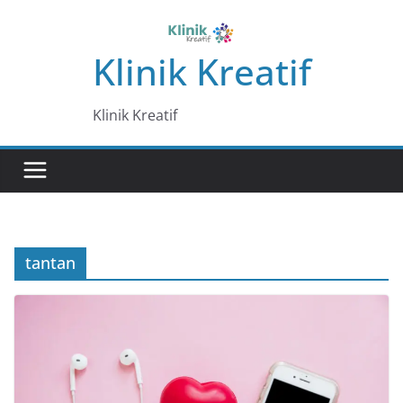
Skip
to
Klinik Kreatif
content
Klinik Kreatif
tantan