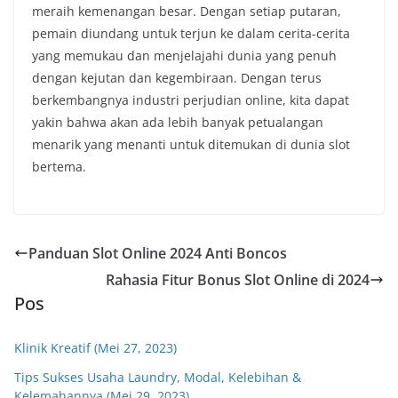
meraih kemenangan besar. Dengan setiap putaran,
pemain diundang untuk terjun ke dalam cerita-cerita
yang memukau dan menjelajahi dunia yang penuh
dengan kejutan dan kegembiraan. Dengan terus
berkembangnya industri perjudian online, kita dapat
yakin bahwa akan ada lebih banyak petualangan
menarik yang menanti untuk ditemukan di dunia slot
bertema.
Panduan Slot Online 2024 Anti Boncos
Rahasia Fitur Bonus Slot Online di 2024
Pos
Klinik Kreatif (Mei 27, 2023)
Tips Sukses Usaha Laundry, Modal, Kelebihan &
Kelemahannya (Mei 29, 2023)