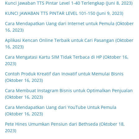
Kunci Jawaban TTS Pintar Level 1-40 Terlengkap (Juni 8, 2023)
KUNCI JAWABAN TTS PINTAR LEVEL 101-150 (Juni 9, 2023)
Cara Mendapatkan Uang dari Internet untuk Pemula (Oktober
16, 2023)
Aplikasi Kencan Online Terbaik untuk Cari Pasangan (Oktober
16, 2023)
Cara Mengatasi Kartu SIM Tidak Terbaca di HP (Oktober 16,
2023)
Contoh Produk Kreatif dan Inovatif untuk Memulai Bisnis
(Oktober 16, 2023)
Cara Membuat Instagram Bisnis untuk Optimalkan Penjualan
(Oktober 16, 2023)
Cara Mendapatkan Uang dari YouTube Untuk Pemula
(Oktober 16, 2023)
Pete Hines Umumkan Pensiun dari Bethseda (Oktober 18,
2023)