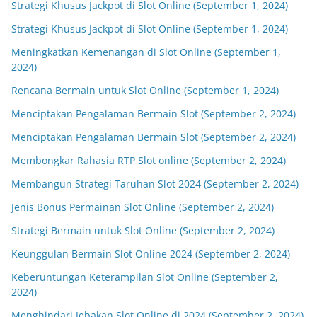
Strategi Khusus Jackpot di Slot Online (September 1, 2024)
Strategi Khusus Jackpot di Slot Online (September 1, 2024)
Meningkatkan Kemenangan di Slot Online (September 1,
2024)
Rencana Bermain untuk Slot Online (September 1, 2024)
Menciptakan Pengalaman Bermain Slot (September 2, 2024)
Menciptakan Pengalaman Bermain Slot (September 2, 2024)
Membongkar Rahasia RTP Slot online (September 2, 2024)
Membangun Strategi Taruhan Slot 2024 (September 2, 2024)
Jenis Bonus Permainan Slot Online (September 2, 2024)
Strategi Bermain untuk Slot Online (September 2, 2024)
Keunggulan Bermain Slot Online 2024 (September 2, 2024)
Keberuntungan Keterampilan Slot Online (September 2,
2024)
Menghindari Jebakan Slot Online di 2024 (September 2, 2024)