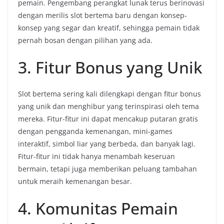
pemain. Pengembang perangkat lunak terus berinovasi
dengan merilis slot bertema baru dengan konsep-
konsep yang segar dan kreatif, sehingga pemain tidak
pernah bosan dengan pilihan yang ada.
3. Fitur Bonus yang Unik
Slot bertema sering kali dilengkapi dengan fitur bonus
yang unik dan menghibur yang terinspirasi oleh tema
mereka. Fitur-fitur ini dapat mencakup putaran gratis
dengan pengganda kemenangan, mini-games
interaktif, simbol liar yang berbeda, dan banyak lagi.
Fitur-fitur ini tidak hanya menambah keseruan
bermain, tetapi juga memberikan peluang tambahan
untuk meraih kemenangan besar.
4. Komunitas Pemain