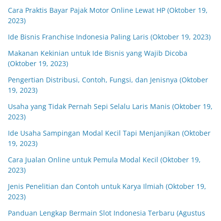
Cara Praktis Bayar Pajak Motor Online Lewat HP (Oktober 19,
2023)
Ide Bisnis Franchise Indonesia Paling Laris (Oktober 19, 2023)
Makanan Kekinian untuk Ide Bisnis yang Wajib Dicoba
(Oktober 19, 2023)
Pengertian Distribusi, Contoh, Fungsi, dan Jenisnya (Oktober
19, 2023)
Usaha yang Tidak Pernah Sepi Selalu Laris Manis (Oktober 19,
2023)
Ide Usaha Sampingan Modal Kecil Tapi Menjanjikan (Oktober
19, 2023)
Cara Jualan Online untuk Pemula Modal Kecil (Oktober 19,
2023)
Jenis Penelitian dan Contoh untuk Karya Ilmiah (Oktober 19,
2023)
Panduan Lengkap Bermain Slot Indonesia Terbaru (Agustus