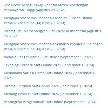
Slot Gacor: Mengungkap Rahasia Mesin Slot dengan
Pembayaran Tinggi (Agustus 20, 2024)
Mengapa Slot Server Indonesia Menjadi Pilihan Utama
Pemain Slot Online (Agustus 20, 2024)
Strategi Jitu Memenangkan Slot Gacor di Indonesia (Agustus
20, 2024)
Mengapa Slot Server Indonesia Semakin Populer di Kalangan
Pemain Slot Online (Agustus 20, 2024)
Rahasia Pengaturan di Slot Online (September 1, 2024)
Teknologi Terbaru Slot Online 2024 (September 1, 2024)
Memahami Variasi Game Slot Online 2024 (September 1,
2024)
Strategi Bermain Slot Online 2024 (September 1, 2024)
Menang Besar di Slot Online 2024 (September 1, 2024)
Pentingnya Pengetahuan Slot Online (September 1, 2024)