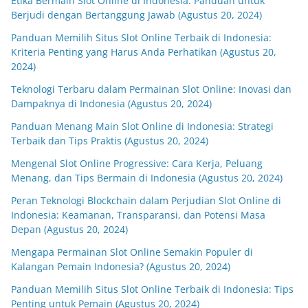
Etika Bermain Slot Online di Indonesia: Panduan untuk
Berjudi dengan Bertanggung Jawab (Agustus 20, 2024)
Panduan Memilih Situs Slot Online Terbaik di Indonesia:
Kriteria Penting yang Harus Anda Perhatikan (Agustus 20,
2024)
Teknologi Terbaru dalam Permainan Slot Online: Inovasi dan
Dampaknya di Indonesia (Agustus 20, 2024)
Panduan Menang Main Slot Online di Indonesia: Strategi
Terbaik dan Tips Praktis (Agustus 20, 2024)
Mengenal Slot Online Progressive: Cara Kerja, Peluang
Menang, dan Tips Bermain di Indonesia (Agustus 20, 2024)
Peran Teknologi Blockchain dalam Perjudian Slot Online di
Indonesia: Keamanan, Transparansi, dan Potensi Masa
Depan (Agustus 20, 2024)
Mengapa Permainan Slot Online Semakin Populer di
Kalangan Pemain Indonesia? (Agustus 20, 2024)
Panduan Memilih Situs Slot Online Terbaik di Indonesia: Tips
Penting untuk Pemain (Agustus 20, 2024)