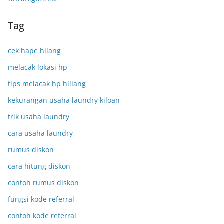
Tag
cek hape hilang
melacak lokasi hp
tips melacak hp hillang
kekurangan usaha laundry kiloan
trik usaha laundry
cara usaha laundry
rumus diskon
cara hitung diskon
contoh rumus diskon
fungsi kode referral
contoh kode referral