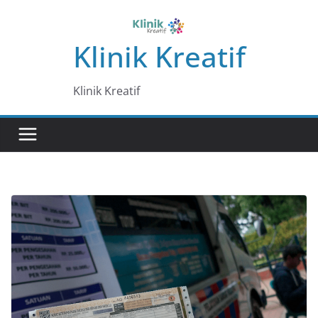
Skip
to
Klinik Kreatif
content
Klinik Kreatif