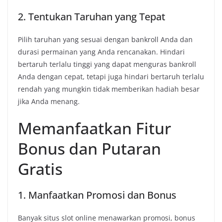
2. Tentukan Taruhan yang Tepat
Pilih taruhan yang sesuai dengan bankroll Anda dan
durasi permainan yang Anda rencanakan. Hindari
bertaruh terlalu tinggi yang dapat menguras bankroll
Anda dengan cepat, tetapi juga hindari bertaruh terlalu
rendah yang mungkin tidak memberikan hadiah besar
jika Anda menang.
Memanfaatkan Fitur
Bonus dan Putaran
Gratis
1. Manfaatkan Promosi dan Bonus
Banyak situs slot online menawarkan promosi, bonus