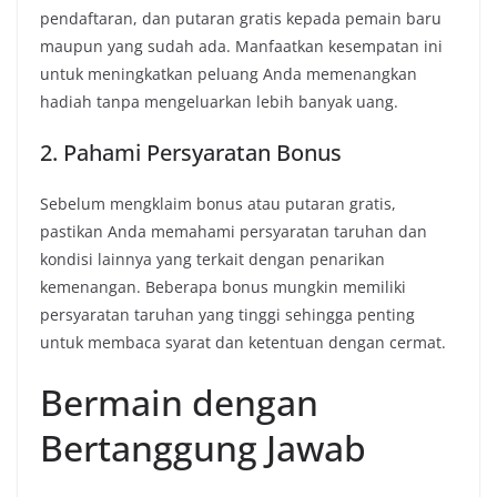
pendaftaran, dan putaran gratis kepada pemain baru
maupun yang sudah ada. Manfaatkan kesempatan ini
untuk meningkatkan peluang Anda memenangkan
hadiah tanpa mengeluarkan lebih banyak uang.
2. Pahami Persyaratan Bonus
Sebelum mengklaim bonus atau putaran gratis,
pastikan Anda memahami persyaratan taruhan dan
kondisi lainnya yang terkait dengan penarikan
kemenangan. Beberapa bonus mungkin memiliki
persyaratan taruhan yang tinggi sehingga penting
untuk membaca syarat dan ketentuan dengan cermat.
Bermain dengan
Bertanggung Jawab