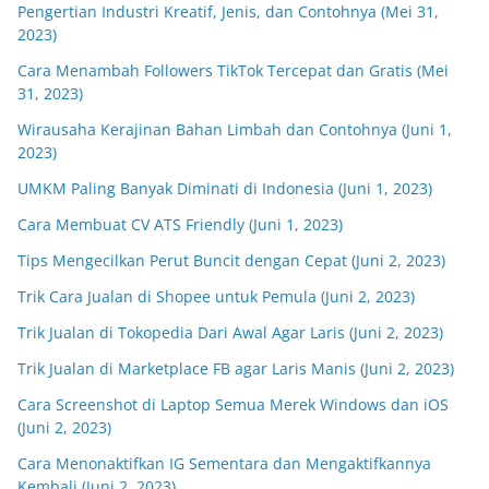
Pengertian Industri Kreatif, Jenis, dan Contohnya (Mei 31,
2023)
Cara Menambah Followers TikTok Tercepat dan Gratis (Mei
31, 2023)
Wirausaha Kerajinan Bahan Limbah dan Contohnya (Juni 1,
2023)
UMKM Paling Banyak Diminati di Indonesia (Juni 1, 2023)
Cara Membuat CV ATS Friendly (Juni 1, 2023)
Tips Mengecilkan Perut Buncit dengan Cepat (Juni 2, 2023)
Trik Cara Jualan di Shopee untuk Pemula (Juni 2, 2023)
Trik Jualan di Tokopedia Dari Awal Agar Laris (Juni 2, 2023)
Trik Jualan di Marketplace FB agar Laris Manis (Juni 2, 2023)
Cara Screenshot di Laptop Semua Merek Windows dan iOS
(Juni 2, 2023)
Cara Menonaktifkan IG Sementara dan Mengaktifkannya
Kembali (Juni 2, 2023)