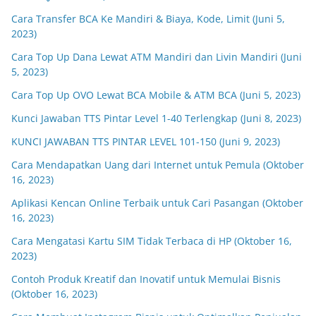
Cara Transfer BCA Ke Mandiri & Biaya, Kode, Limit (Juni 5,
2023)
Cara Top Up Dana Lewat ATM Mandiri dan Livin Mandiri (Juni
5, 2023)
Cara Top Up OVO Lewat BCA Mobile & ATM BCA (Juni 5, 2023)
Kunci Jawaban TTS Pintar Level 1-40 Terlengkap (Juni 8, 2023)
KUNCI JAWABAN TTS PINTAR LEVEL 101-150 (Juni 9, 2023)
Cara Mendapatkan Uang dari Internet untuk Pemula (Oktober
16, 2023)
Aplikasi Kencan Online Terbaik untuk Cari Pasangan (Oktober
16, 2023)
Cara Mengatasi Kartu SIM Tidak Terbaca di HP (Oktober 16,
2023)
Contoh Produk Kreatif dan Inovatif untuk Memulai Bisnis
(Oktober 16, 2023)