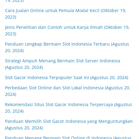
19, 2023)
Cara Jualan Online untuk Pemula Modal Kecil (Oktober 19,
2023)
Jenis Penelitian dan Contoh untuk Karya Ilmiah (Oktober 19,
2023)
Panduan Lengkap Bermain Slot Indonesia Terbaru (Agustus
20, 2024)
Strategi Ampuh Menang Bermain Slot Server Indonesia
(Agustus 20, 2024)
Slot Gacor Indonesia Terpopuler Saat Ini (Agustus 20, 2024)
Perbedaan Slot Online dan Slot Lokal Indonesia (Agustus 20,
2024)
Rekomendasi Situs Slot Gacor Indonesia Terpercaya (Agustus
20, 2024)
Panduan Memilih Slot Gacor Indonesia yang Menguntungkan
(Agustus 20, 2024)
Panduan Menang Bermain Slot Online di Indonesia (Agustus