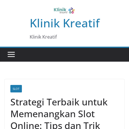
Skip
to
Klinik Kreatif
content
Klinik Kreatif
SLOT
Strategi Terbaik untuk
Memenangkan Slot
Online: Tips dan Trik