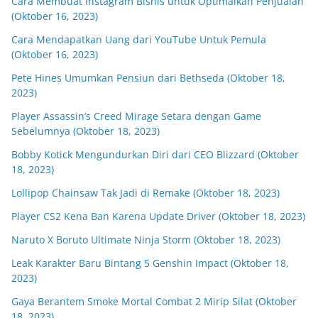
Cara Membuat Instagram Bisnis untuk Optimalkan Penjualan
(Oktober 16, 2023)
Cara Mendapatkan Uang dari YouTube Untuk Pemula
(Oktober 16, 2023)
Pete Hines Umumkan Pensiun dari Bethseda (Oktober 18,
2023)
Player Assassin’s Creed Mirage Setara dengan Game
Sebelumnya (Oktober 18, 2023)
Bobby Kotick Mengundurkan Diri dari CEO Blizzard (Oktober
18, 2023)
Lollipop Chainsaw Tak Jadi di Remake (Oktober 18, 2023)
Player CS2 Kena Ban Karena Update Driver (Oktober 18, 2023)
Naruto X Boruto Ultimate Ninja Storm (Oktober 18, 2023)
Leak Karakter Baru Bintang 5 Genshin Impact (Oktober 18,
2023)
Gaya Berantem Smoke Mortal Combat 2 Mirip Silat (Oktober
18, 2023)