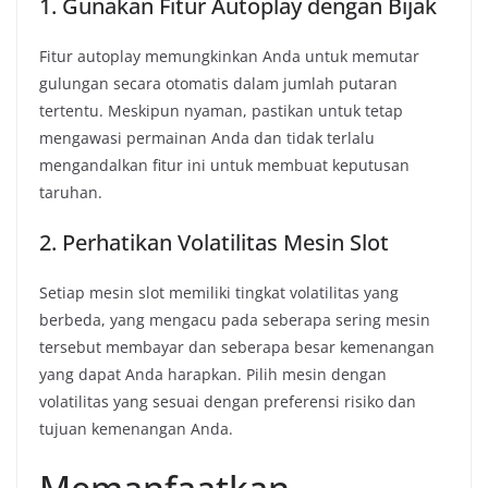
1. Gunakan Fitur Autoplay dengan Bijak
Fitur autoplay memungkinkan Anda untuk memutar
gulungan secara otomatis dalam jumlah putaran
tertentu. Meskipun nyaman, pastikan untuk tetap
mengawasi permainan Anda dan tidak terlalu
mengandalkan fitur ini untuk membuat keputusan
taruhan.
2. Perhatikan Volatilitas Mesin Slot
Setiap mesin slot memiliki tingkat volatilitas yang
berbeda, yang mengacu pada seberapa sering mesin
tersebut membayar dan seberapa besar kemenangan
yang dapat Anda harapkan. Pilih mesin dengan
volatilitas yang sesuai dengan preferensi risiko dan
tujuan kemenangan Anda.
Memanfaatkan