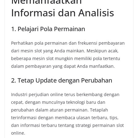
Informasi dan Analisis
1. Pelajari Pola Permainan
Perhatikan pola permainan dan frekuensi pembayaran
dari mesin slot yang Anda mainkan. Meskipun acak,
beberapa mesin slot mungkin memiliki pola tertentu
dalam pembayaran yang dapat Anda manfaatkan.
2. Tetap Update dengan Perubahan
Industri perjudian online terus berkembang dengan
cepat, dengan munculnya teknologi baru dan
perubahan dalam aturan permainan. Tetaplah
terinformasi dengan membaca ulasan terbaru, tips,
dan informasi terbaru tentang strategi permainan slot
online.