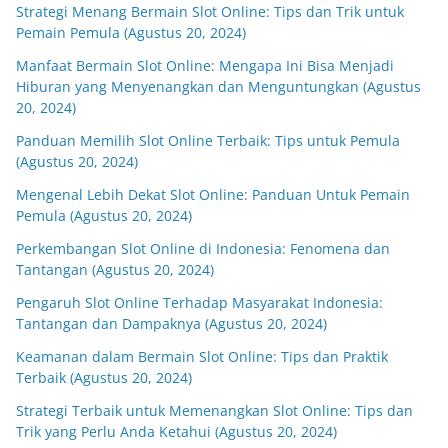
Strategi Menang Bermain Slot Online: Tips dan Trik untuk
Pemain Pemula (Agustus 20, 2024)
Manfaat Bermain Slot Online: Mengapa Ini Bisa Menjadi
Hiburan yang Menyenangkan dan Menguntungkan (Agustus
20, 2024)
Panduan Memilih Slot Online Terbaik: Tips untuk Pemula
(Agustus 20, 2024)
Mengenal Lebih Dekat Slot Online: Panduan Untuk Pemain
Pemula (Agustus 20, 2024)
Perkembangan Slot Online di Indonesia: Fenomena dan
Tantangan (Agustus 20, 2024)
Pengaruh Slot Online Terhadap Masyarakat Indonesia:
Tantangan dan Dampaknya (Agustus 20, 2024)
Keamanan dalam Bermain Slot Online: Tips dan Praktik
Terbaik (Agustus 20, 2024)
Strategi Terbaik untuk Memenangkan Slot Online: Tips dan
Trik yang Perlu Anda Ketahui (Agustus 20, 2024)