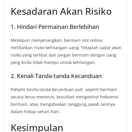
Kesadaran Akan Risiko
1. Hindari Permainan Berlebihan
Meskipun menyenangkan, bermain slot online
melibatkan risiko kehilangan uang. Tetaplah sadar akan
risiko yang terlibat dan jangan bermain dengan uang
yang Anda tidak mampu untuk kehilangan.
2. Kenali Tanda-tanda Kecanduan
Pahami tanda-tanda kecanduan judi, seperti bermain
secara terus-menerus, kesulitan mengontrol frekuensi
bermain, atau mengabaikan tanggung jawab lainnya
dalam hidup sehari-hari.
Kesimpulan