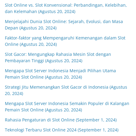
Slot Online vs. Slot Konvensional: Perbandingan, Kelebihan,
dan Kelemahan (Agustus 20, 2024)
Menjelajahi Dunia Slot Online: Sejarah, Evolusi, dan Masa
Depan (Agustus 20, 2024)
Faktor-faktor yang Mempengaruhi Kemenangan dalam Slot
Online (Agustus 20, 2024)
Slot Gacor: Mengungkap Rahasia Mesin Slot dengan
Pembayaran Tinggi (Agustus 20, 2024)
Mengapa Slot Server Indonesia Menjadi Pilihan Utama
Pemain Slot Online (Agustus 20, 2024)
Strategi Jitu Memenangkan Slot Gacor di Indonesia (Agustus
20, 2024)
Mengapa Slot Server Indonesia Semakin Populer di Kalangan
Pemain Slot Online (Agustus 20, 2024)
Rahasia Pengaturan di Slot Online (September 1, 2024)
Teknologi Terbaru Slot Online 2024 (September 1, 2024)