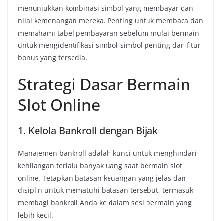
menunjukkan kombinasi simbol yang membayar dan
nilai kemenangan mereka. Penting untuk membaca dan
memahami tabel pembayaran sebelum mulai bermain
untuk mengidentifikasi simbol-simbol penting dan fitur
bonus yang tersedia.
Strategi Dasar Bermain
Slot Online
1. Kelola Bankroll dengan Bijak
Manajemen bankroll adalah kunci untuk menghindari
kehilangan terlalu banyak uang saat bermain slot
online. Tetapkan batasan keuangan yang jelas dan
disiplin untuk mematuhi batasan tersebut, termasuk
membagi bankroll Anda ke dalam sesi bermain yang
lebih kecil.