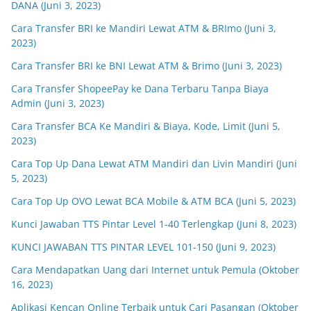
DANA (Juni 3, 2023)
Cara Transfer BRI ke Mandiri Lewat ATM & BRImo (Juni 3,
2023)
Cara Transfer BRI ke BNI Lewat ATM & Brimo (Juni 3, 2023)
Cara Transfer ShopeePay ke Dana Terbaru Tanpa Biaya
Admin (Juni 3, 2023)
Cara Transfer BCA Ke Mandiri & Biaya, Kode, Limit (Juni 5,
2023)
Cara Top Up Dana Lewat ATM Mandiri dan Livin Mandiri (Juni
5, 2023)
Cara Top Up OVO Lewat BCA Mobile & ATM BCA (Juni 5, 2023)
Kunci Jawaban TTS Pintar Level 1-40 Terlengkap (Juni 8, 2023)
KUNCI JAWABAN TTS PINTAR LEVEL 101-150 (Juni 9, 2023)
Cara Mendapatkan Uang dari Internet untuk Pemula (Oktober
16, 2023)
Aplikasi Kencan Online Terbaik untuk Cari Pasangan (Oktober