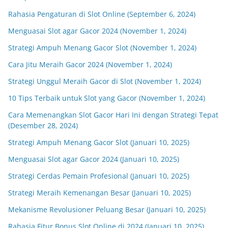
Rahasia Pengaturan di Slot Online (September 6, 2024)
Menguasai Slot agar Gacor 2024 (November 1, 2024)
Strategi Ampuh Menang Gacor Slot (November 1, 2024)
Cara Jitu Meraih Gacor 2024 (November 1, 2024)
Strategi Unggul Meraih Gacor di Slot (November 1, 2024)
10 Tips Terbaik untuk Slot yang Gacor (November 1, 2024)
Cara Memenangkan Slot Gacor Hari Ini dengan Strategi Tepat
(Desember 28, 2024)
Strategi Ampuh Menang Gacor Slot (Januari 10, 2025)
Menguasai Slot agar Gacor 2024 (Januari 10, 2025)
Strategi Cerdas Pemain Profesional (Januari 10, 2025)
Strategi Meraih Kemenangan Besar (Januari 10, 2025)
Mekanisme Revolusioner Peluang Besar (Januari 10, 2025)
Rahasia Fitur Bonus Slot Online di 2024 (Januari 10, 2025)