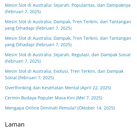
Mesin Slot di Australia: Sejarah, Popularitas, dan Dampaknya
(Februari 7, 2025)
Mesin Slot di Australia: Dampak, Tren Terkini, dan Tantangan
yang Dihadapi (Februari 7, 2025)
Mesin Slot di Australia: Dampak, Tren Terkini, dan Tantangan
yang Dihadapi (Februari 7, 2025)
Mesin Slot di Australia: Sejarah, Regulasi, dan Dampak Sosial
(Februari 7, 2025)
Mesin Slot di Australia: Evolusi, Tren Terkini, dan Dampak
Sosial (Februari 7, 2025)
Overthinking dan Kesehatan Mental (April 22, 2025)
Cermin Budaya Populer Masa Kini (Mei 7, 2025)
Mengapa Online Diminati Pemula? (Oktober 14, 2025)
Laman