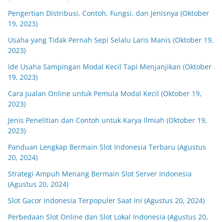
Pengertian Distribusi, Contoh, Fungsi, dan Jenisnya (Oktober
19, 2023)
Usaha yang Tidak Pernah Sepi Selalu Laris Manis (Oktober 19,
2023)
Ide Usaha Sampingan Modal Kecil Tapi Menjanjikan (Oktober
19, 2023)
Cara Jualan Online untuk Pemula Modal Kecil (Oktober 19,
2023)
Jenis Penelitian dan Contoh untuk Karya Ilmiah (Oktober 19,
2023)
Panduan Lengkap Bermain Slot Indonesia Terbaru (Agustus
20, 2024)
Strategi Ampuh Menang Bermain Slot Server Indonesia
(Agustus 20, 2024)
Slot Gacor Indonesia Terpopuler Saat Ini (Agustus 20, 2024)
Perbedaan Slot Online dan Slot Lokal Indonesia (Agustus 20,