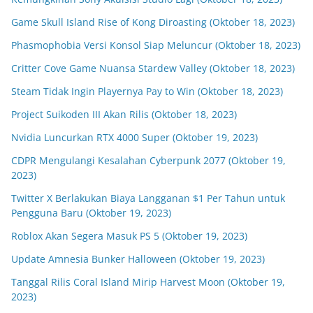
Game Skull Island Rise of Kong Diroasting (Oktober 18, 2023)
Phasmophobia Versi Konsol Siap Meluncur (Oktober 18, 2023)
Critter Cove Game Nuansa Stardew Valley (Oktober 18, 2023)
Steam Tidak Ingin Playernya Pay to Win (Oktober 18, 2023)
Project Suikoden III Akan Rilis (Oktober 18, 2023)
Nvidia Luncurkan RTX 4000 Super (Oktober 19, 2023)
CDPR Mengulangi Kesalahan Cyberpunk 2077 (Oktober 19,
2023)
Twitter X Berlakukan Biaya Langganan $1 Per Tahun untuk
Pengguna Baru (Oktober 19, 2023)
Roblox Akan Segera Masuk PS 5 (Oktober 19, 2023)
Update Amnesia Bunker Halloween (Oktober 19, 2023)
Tanggal Rilis Coral Island Mirip Harvest Moon (Oktober 19,
2023)