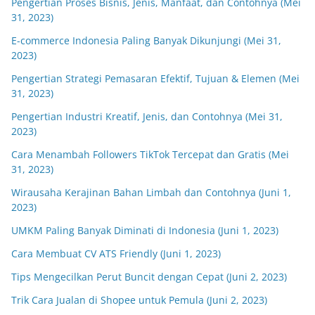
Pengertian Proses Bisnis, Jenis, Manfaat, dan Contohnya (Mei
31, 2023)
E-commerce Indonesia Paling Banyak Dikunjungi (Mei 31,
2023)
Pengertian Strategi Pemasaran Efektif, Tujuan & Elemen (Mei
31, 2023)
Pengertian Industri Kreatif, Jenis, dan Contohnya (Mei 31,
2023)
Cara Menambah Followers TikTok Tercepat dan Gratis (Mei
31, 2023)
Wirausaha Kerajinan Bahan Limbah dan Contohnya (Juni 1,
2023)
UMKM Paling Banyak Diminati di Indonesia (Juni 1, 2023)
Cara Membuat CV ATS Friendly (Juni 1, 2023)
Tips Mengecilkan Perut Buncit dengan Cepat (Juni 2, 2023)
Trik Cara Jualan di Shopee untuk Pemula (Juni 2, 2023)