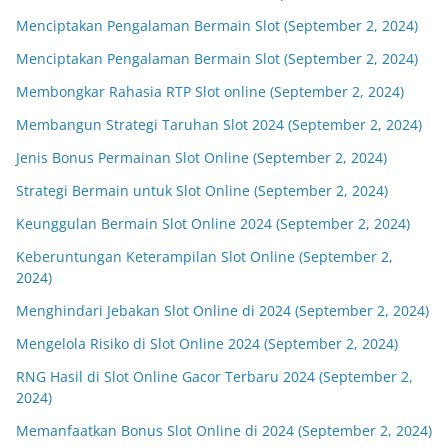
Menciptakan Pengalaman Bermain Slot (September 2, 2024)
Menciptakan Pengalaman Bermain Slot (September 2, 2024)
Membongkar Rahasia RTP Slot online (September 2, 2024)
Membangun Strategi Taruhan Slot 2024 (September 2, 2024)
Jenis Bonus Permainan Slot Online (September 2, 2024)
Strategi Bermain untuk Slot Online (September 2, 2024)
Keunggulan Bermain Slot Online 2024 (September 2, 2024)
Keberuntungan Keterampilan Slot Online (September 2,
2024)
Menghindari Jebakan Slot Online di 2024 (September 2, 2024)
Mengelola Risiko di Slot Online 2024 (September 2, 2024)
RNG Hasil di Slot Online Gacor Terbaru 2024 (September 2,
2024)
Memanfaatkan Bonus Slot Online di 2024 (September 2, 2024)