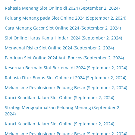
Rahasia Menang Slot Online di 2024 (September 2, 2024)
Peluang Menang pada Slot Online 2024 (September 2, 2024)
Cara Menang Gacor Slot Online 2024 (September 2, 2024)
Slot Online Harus Kamu Hindari 2024 (September 2, 2024)
Mengenal Risiko Slot Online 2024 (September 2, 2024)
Panduan Slot Online 2024 Anti Boncos (September 2, 2024)
Keseruan Bermain Slot Bertema di 2024 (September 2, 2024)
Rahasia Fitur Bonus Slot Online di 2024 (September 2, 2024)
Mekanisme Revolusioner Peluang Besar (September 2, 2024)
Kunci Keadilan dalam Slot Online (September 2, 2024)
Strategi Mengoptimalkan Peluang Menang (September 2,
2024)
Kunci Keadilan dalam Slot Online (September 2, 2024)
Mekanisme Revolusioner Peluang Besar (September 2, 2024)