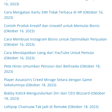
16, 2023)
Cara Mengatasi Kartu SIM Tidak Terbaca di HP (Oktober 16,
2023)
Contoh Produk Kreatif dan Inovatif untuk Memulai Bisnis
(Oktober 16, 2023)
Cara Membuat Instagram Bisnis untuk Optimalkan Penjualan
(Oktober 16, 2023)
Cara Mendapatkan Uang dari YouTube Untuk Pemula
(Oktober 16, 2023)
Pete Hines Umumkan Pensiun dari Bethseda (Oktober 18,
2023)
Player Assassin’s Creed Mirage Setara dengan Game
Sebelumnya (Oktober 18, 2023)
Bobby Kotick Mengundurkan Diri dari CEO Blizzard (Oktober
18, 2023)
Lollipop Chainsaw Tak Jadi di Remake (Oktober 18, 2023)