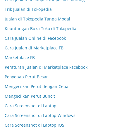
Trik Jualan di Tokopedia
Jualan di Tokopedia Tanpa Modal
Keuntungan Buka Toko di Tokopedia
Cara Jualan Online di Facebook
Cara Jualan di Marketplace FB
Marketplace FB
Peraturan Jualan di Marketplace Facebook
Penyebab Perut Besar
Mengecilkan Perut dengan Cepat
Mengecilkan Perut Buncit
Cara Screenshot di Laptop
Cara Screenshot di Laptop Windows
Cara Screenshot di Laptop IOS