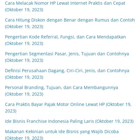
Cara Melacak Nomor HP Lewat Internet Praktis dan Cepat
(Oktober 19, 2023)
Cara Hitung Diskon dengan Benar dengan Rumus dan Contoh
(Oktober 19, 2023)
Pengertian Kode Referral, Fungsi, dan Cara Mendapatkan
(Oktober 19, 2023)
Pengertian Segmentasi Pasar, Jenis, Tujuan dan Contohnya
(Oktober 19, 2023)
Definisi Perusahaan Dagang, Ciri-Ciri, Jenis, dan Contohnya
(Oktober 19, 2023)
Personal Branding, Tujuan, dan Cara Membangunnya
(Oktober 19, 2023)
Cara Praktis Bayar Pajak Motor Online Lewat HP (Oktober 19,
2023)
Ide Bisnis Franchise Indonesia Paling Laris (Oktober 19, 2023)
Makanan Kekinian untuk Ide Bisnis yang Wajib Dicoba
(Oktober 19, 2023)