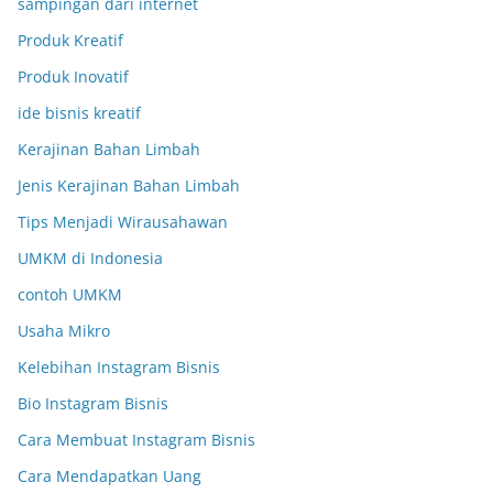
sampingan dari internet
Produk Kreatif
Produk Inovatif
ide bisnis kreatif
Kerajinan Bahan Limbah
Jenis Kerajinan Bahan Limbah
Tips Menjadi Wirausahawan
UMKM di Indonesia
contoh UMKM
Usaha Mikro
Kelebihan Instagram Bisnis
Bio Instagram Bisnis
Cara Membuat Instagram Bisnis
Cara Mendapatkan Uang