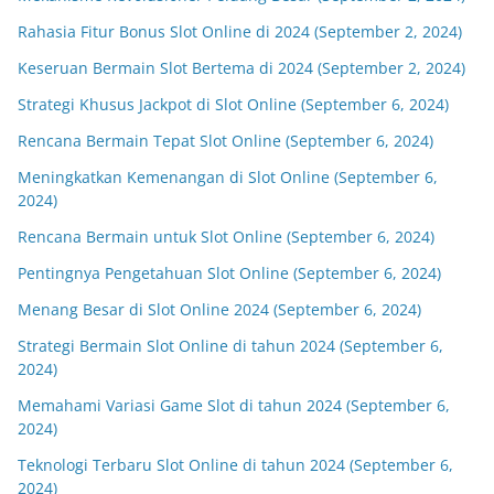
Rahasia Fitur Bonus Slot Online di 2024 (September 2, 2024)
Keseruan Bermain Slot Bertema di 2024 (September 2, 2024)
Strategi Khusus Jackpot di Slot Online (September 6, 2024)
Rencana Bermain Tepat Slot Online (September 6, 2024)
Meningkatkan Kemenangan di Slot Online (September 6,
2024)
Rencana Bermain untuk Slot Online (September 6, 2024)
Pentingnya Pengetahuan Slot Online (September 6, 2024)
Menang Besar di Slot Online 2024 (September 6, 2024)
Strategi Bermain Slot Online di tahun 2024 (September 6,
2024)
Memahami Variasi Game Slot di tahun 2024 (September 6,
2024)
Teknologi Terbaru Slot Online di tahun 2024 (September 6,
2024)