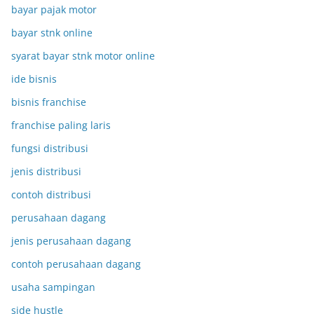
bayar pajak motor
bayar stnk online
syarat bayar stnk motor online
ide bisnis
bisnis franchise
franchise paling laris
fungsi distribusi
jenis distribusi
contoh distribusi
perusahaan dagang
jenis perusahaan dagang
contoh perusahaan dagang
usaha sampingan
side hustle