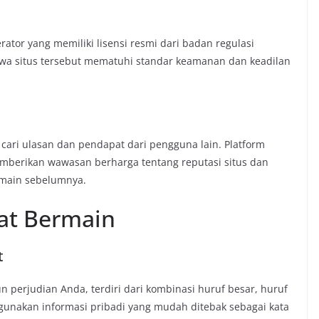
erator yang memiliki lisensi resmi dari badan regulasi
ahwa situs tersebut mematuhi standar keamanan dan keadilan
, cari ulasan dan pendapat dari pengguna lain. Platform
mberikan wawasan berharga tentang reputasi situs dan
main sebelumnya.
at Bermain
t
n perjudian Anda, terdiri dari kombinasi huruf besar, huruf
ggunakan informasi pribadi yang mudah ditebak sebagai kata