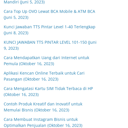
Mandiri (Juni 5, 2023)
Cara Top Up OVO Lewat BCA Mobile & ATM BCA
(Juni 5, 2023)
Kunci Jawaban TTS Pintar Level 1-40 Terlengkap
(Juni 8, 2023)
KUNCI JAWABAN TTS PINTAR LEVEL 101-150 (Juni
9, 2023)
Cara Mendapatkan Uang dari Internet untuk
Pemula (Oktober 16, 2023)
Aplikasi Kencan Online Terbaik untuk Cari
Pasangan (Oktober 16, 2023)
Cara Mengatasi Kartu SIM Tidak Terbaca di HP
(Oktober 16, 2023)
Contoh Produk Kreatif dan Inovatif untuk
Memulai Bisnis (Oktober 16, 2023)
Cara Membuat Instagram Bisnis untuk
Optimalkan Penjualan (Oktober 16, 2023)