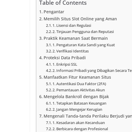
Table of Contents
Pengantar
Memilih Situs Slot Online yang Aman
1. Lisensi dan Regulasi
2. Tinjauan Pengguna dan Reputasi
Praktik Keamanan Saat Bermain
1. Pengaturan Kata Sandi yang Kuat
2. Verifikasi Identitas
Proteksi Data Pribadi
1. Enkripsi SSL
2. Informasi Pribadi yang Dibagikan Secara T
Manfaatkan Fitur Keamanan Situs
1. Autentikasi Dua Faktor (2FA)
2. Pemantauan Aktivitas Akun
Mengelola Bankroll dengan Bijak
1. Tetapkan Batasan Keuangan
2. Jangan Mengejar Kerugian
Mengenali Tanda-tanda Perilaku Berjudi yan
1. Kesadaran akan Kecanduan
2. Berbicara dengan Profesional