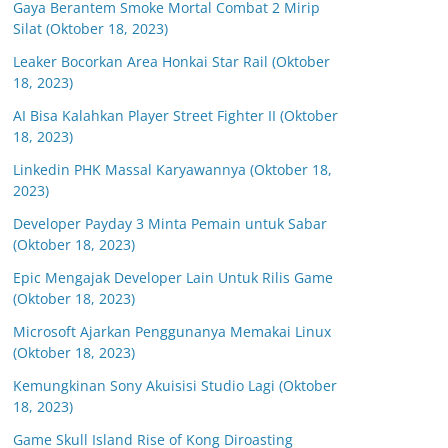
Gaya Berantem Smoke Mortal Combat 2 Mirip
Silat (Oktober 18, 2023)
Leaker Bocorkan Area Honkai Star Rail (Oktober
18, 2023)
AI Bisa Kalahkan Player Street Fighter II (Oktober
18, 2023)
Linkedin PHK Massal Karyawannya (Oktober 18,
2023)
Developer Payday 3 Minta Pemain untuk Sabar
(Oktober 18, 2023)
Epic Mengajak Developer Lain Untuk Rilis Game
(Oktober 18, 2023)
Microsoft Ajarkan Penggunanya Memakai Linux
(Oktober 18, 2023)
Kemungkinan Sony Akuisisi Studio Lagi (Oktober
18, 2023)
Game Skull Island Rise of Kong Diroasting