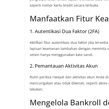
seperti nomor kartu kredit secara terbuka.
Manfaatkan Fitur Ke
1. Autentikasi Dua Faktor (2FA)
Aktifkan fitur autentikasi dua faktor jika terse
lapisan keamanan tambahan dengan meminta ver
selain hanya menggunakan kata sandi.
2. Pemantauan Aktivitas Akun
Rutin periksa riwayat dan aktivitas akun Anda di s
mencurigakan atau tidak dikenali, seperti akses 
lakukan.
Mengelola Bankroll d