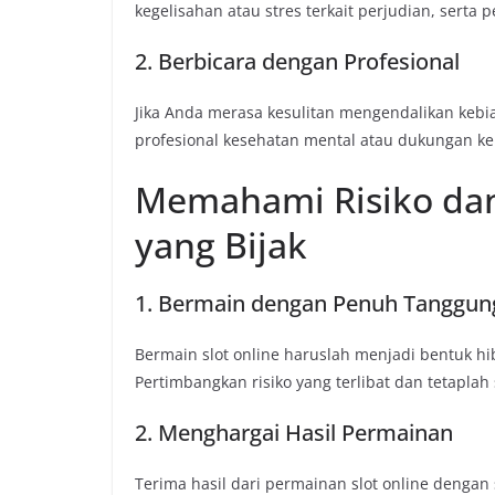
kegelisahan atau stres terkait perjudian, serta p
2. Berbicara dengan Profesional
Jika Anda merasa kesulitan mengendalikan kebi
profesional kesehatan mental atau dukungan k
Memahami Risiko da
yang Bijak
1. Bermain dengan Penuh Tanggun
Bermain slot online haruslah menjadi bentuk 
Pertimbangkan risiko yang terlibat dan tetapla
2. Menghargai Hasil Permainan
Terima hasil dari permainan slot online denga