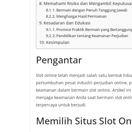
Memahami Risiko dan Mengambil Keputusan
1. Bermain dengan Penuh Tanggung Jawab
2. Menghargai Hasil Permainan
Kesadaran dan Edukasi
1. Promosi Praktik Bermain yang Bertanggun
2. Pendidikan tentang Keamanan Perjudian
Kesimpulan
Pengantar
Slot online telah menjadi salah satu bentuk hibu
pertumbuhan pesat industri perjudian online,
keamanan dalam bermain slot online. Artikel in
menjaga keamanan Anda saat bermain slot online
terpercaya untuk berjudi.
Memilih Situs Slot O