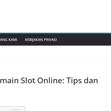
ANG KAMI
KEBIJAKAN PRIVASI
ain Slot Online: Tips dan