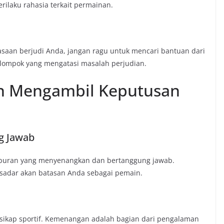
erilaku rahasia terkait permainan.
asaan berjudi Anda, jangan ragu untuk mencari bantuan dari
elompok yang mengatasi masalah perjudian.
n Mengambil Keputusan
g Jawab
hiburan yang menyenangkan dan bertanggung jawab.
h sadar akan batasan Anda sebagai pemain.
n sikap sportif. Kemenangan adalah bagian dari pengalaman