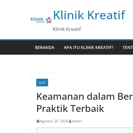
Skip
Klinik Kreatif
to
content
Klinik Kreatif
BERANDA
APA ITU KLINIK KREATIF?
TENT
SLOT
Keamanan dalam Berm
Praktik Terbaik
Agustus 20, 2024
admin