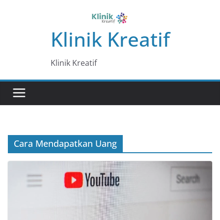
Skip
to
Klinik Kreatif
content
Klinik Kreatif
Cara Mendapatkan Uang