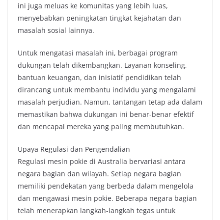
ini juga meluas ke komunitas yang lebih luas,
menyebabkan peningkatan tingkat kejahatan dan
masalah sosial lainnya.
Untuk mengatasi masalah ini, berbagai program
dukungan telah dikembangkan. Layanan konseling,
bantuan keuangan, dan inisiatif pendidikan telah
dirancang untuk membantu individu yang mengalami
masalah perjudian. Namun, tantangan tetap ada dalam
memastikan bahwa dukungan ini benar-benar efektif
dan mencapai mereka yang paling membutuhkan.
Upaya Regulasi dan Pengendalian
Regulasi mesin pokie di Australia bervariasi antara
negara bagian dan wilayah. Setiap negara bagian
memiliki pendekatan yang berbeda dalam mengelola
dan mengawasi mesin pokie. Beberapa negara bagian
telah menerapkan langkah-langkah tegas untuk