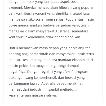
dengan dampak yang luas pada aspek sosial dan
ekonomi. Mereka menyediakan hiburan yang populer
dan kontribusi ekonomi yang signifikan, tetapi juga
membawa risiko sosial yang serius. Popularitas mesin
pokie mencerminkan budaya perjudian yang telah
mengakar dalam masyarakat Australia, sementara
kontribusi ekonominya tidak dapat diabaikan.
Untuk memastikan masa depan yang berkelanjutan,
penting bagi pemerintah dan masyarakat untuk terus
mencari keseimbangan antara manfaat ekonomi dari
mesin pokie dan upaya mengurangi dampak
negatifnya. Dengan regulasi yang efektif, program
dukungan yang komprehensif, dan inovasi yang
bertanggung jawab, Australia dapat menikmati
manfaat dari industri ini sambil melindungi
kesejahteraan masyarakatnya.