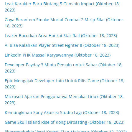
Leak Karakter Baru Bintang 5 Genshin Impact (Oktober 18,
2023)
Gaya Berantem Smoke Mortal Combat 2 Mirip Silat (Oktober
18, 2023)
Leaker Bocorkan Area Honkai Star Rail (Oktober 18, 2023)
AI Bisa Kalahkan Player Street Fighter II (Oktober 18, 2023)
Linkedin PHK Massal Karyawannya (Oktober 18, 2023)
Developer Payday 3 Minta Pemain untuk Sabar (Oktober 18,
2023)
Epic Mengajak Developer Lain Untuk Rilis Game (Oktober 18,
2023)
Microsoft Ajarkan Penggunanya Memakai Linux (Oktober 18,
2023)
Kemungkinan Sony Akuisisi Studio Lagi (Oktober 18, 2023)
Game Skull Island Rise of Kong Diroasting (Oktober 18, 2023)
Phasmophobia Versi Konsol Siap Meluncur (Oktober 18, 2023)