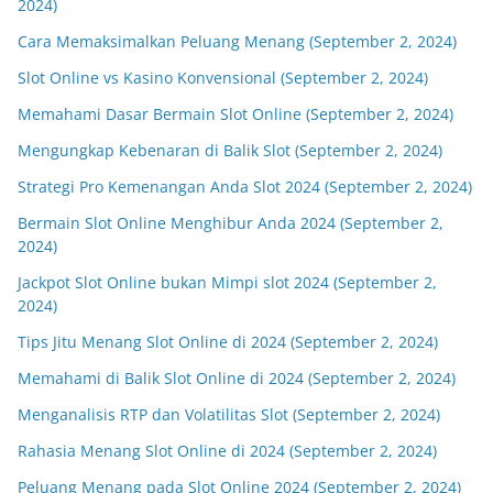
2024)
Cara Memaksimalkan Peluang Menang (September 2, 2024)
Slot Online vs Kasino Konvensional (September 2, 2024)
Memahami Dasar Bermain Slot Online (September 2, 2024)
Mengungkap Kebenaran di Balik Slot (September 2, 2024)
Strategi Pro Kemenangan Anda Slot 2024 (September 2, 2024)
Bermain Slot Online Menghibur Anda 2024 (September 2,
2024)
Jackpot Slot Online bukan Mimpi slot 2024 (September 2,
2024)
Tips Jitu Menang Slot Online di 2024 (September 2, 2024)
Memahami di Balik Slot Online di 2024 (September 2, 2024)
Menganalisis RTP dan Volatilitas Slot (September 2, 2024)
Rahasia Menang Slot Online di 2024 (September 2, 2024)
Peluang Menang pada Slot Online 2024 (September 2, 2024)