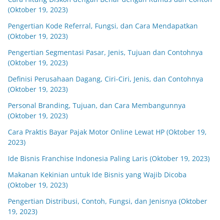
(Oktober 19, 2023)
Pengertian Kode Referral, Fungsi, dan Cara Mendapatkan
(Oktober 19, 2023)
Pengertian Segmentasi Pasar, Jenis, Tujuan dan Contohnya
(Oktober 19, 2023)
Definisi Perusahaan Dagang, Ciri-Ciri, Jenis, dan Contohnya
(Oktober 19, 2023)
Personal Branding, Tujuan, dan Cara Membangunnya
(Oktober 19, 2023)
Cara Praktis Bayar Pajak Motor Online Lewat HP (Oktober 19,
2023)
Ide Bisnis Franchise Indonesia Paling Laris (Oktober 19, 2023)
Makanan Kekinian untuk Ide Bisnis yang Wajib Dicoba
(Oktober 19, 2023)
Pengertian Distribusi, Contoh, Fungsi, dan Jenisnya (Oktober
19, 2023)