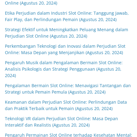
Online (Agustus 20, 2024)
Etika Perjudian dalam Industri Slot Online: Tanggung Jawab,
Fair Play, dan Perlindungan Pemain (Agustus 20, 2024)
Strategi Efektif untuk Meningkatkan Peluang Menang dalam
Perjudian Slot Online (Agustus 20, 2024)
Perkembangan Teknologi dan Inovasi dalam Perjudian Slot
Online: Masa Depan yang Menjanjikan (Agustus 20, 2024)
Pengaruh Musik dalam Pengalaman Bermain Slot Online:
Analisis Psikologis dan Strategi Penggunaan (Agustus 20,
2024)
Pengalaman Bermain Slot Online: Menavigasi Tantangan dan
Strategi untuk Pemain Pemula (Agustus 20, 2024)
Keamanan dalam Perjudian Slot Online: Perlindungan Data
dan Praktik Terbaik untuk Pemain (Agustus 20, 2024)
Teknologi VR dalam Perjudian Slot Online: Masa Depan
Interaktif dan Realistis (Agustus 20, 2024)
Pengaruh Permainan Slot Online terhadap Kesehatan Mental: