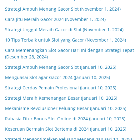
Strategi Ampuh Menang Gacor Slot (November 1, 2024)
Cara Jitu Meraih Gacor 2024 (November 1, 2024)
Strategi Unggul Meraih Gacor di Slot (November 1, 2024)
10 Tips Terbaik untuk Slot yang Gacor (November 1, 2024)
Cara Memenangkan Slot Gacor Hari Ini dengan Strategi Tepat
(Desember 28, 2024)
Strategi Ampuh Menang Gacor Slot (Januari 10, 2025)
Menguasai Slot agar Gacor 2024 (Januari 10, 2025)
Strategi Cerdas Pemain Profesional (Januari 10, 2025)
Strategi Meraih Kemenangan Besar (Januari 10, 2025)
Mekanisme Revolusioner Peluang Besar (Januari 10, 2025)
Rahasia Fitur Bonus Slot Online di 2024 (Januari 10, 2025)
Keseruan Bermain Slot Bertema di 2024 (Januari 10, 2025)
Strategi Mengoptimalkan Peluang Menang (Januari 10, 2025)