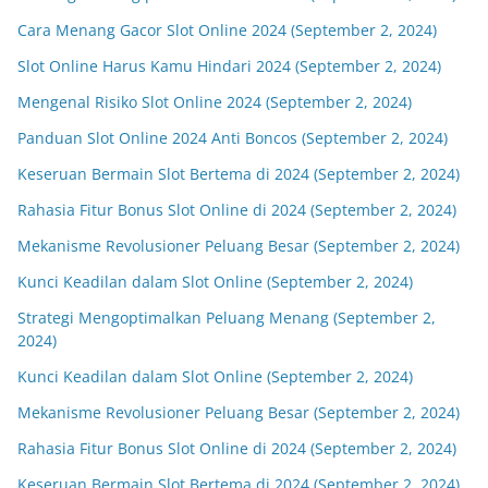
Cara Menang Gacor Slot Online 2024 (September 2, 2024)
Slot Online Harus Kamu Hindari 2024 (September 2, 2024)
Mengenal Risiko Slot Online 2024 (September 2, 2024)
Panduan Slot Online 2024 Anti Boncos (September 2, 2024)
Keseruan Bermain Slot Bertema di 2024 (September 2, 2024)
Rahasia Fitur Bonus Slot Online di 2024 (September 2, 2024)
Mekanisme Revolusioner Peluang Besar (September 2, 2024)
Kunci Keadilan dalam Slot Online (September 2, 2024)
Strategi Mengoptimalkan Peluang Menang (September 2,
2024)
Kunci Keadilan dalam Slot Online (September 2, 2024)
Mekanisme Revolusioner Peluang Besar (September 2, 2024)
Rahasia Fitur Bonus Slot Online di 2024 (September 2, 2024)
Keseruan Bermain Slot Bertema di 2024 (September 2, 2024)