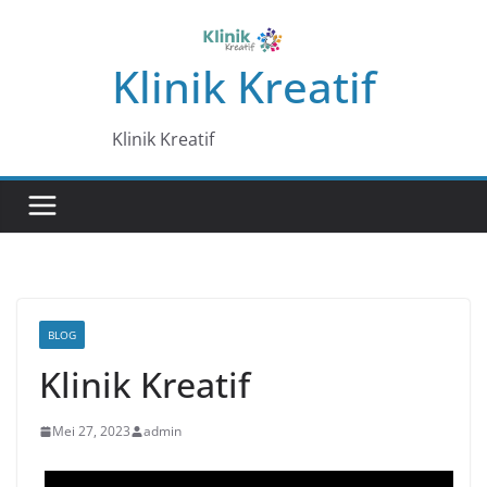
Skip
to
Klinik Kreatif
content
Klinik Kreatif
BLOG
Klinik Kreatif
Mei 27, 2023
admin