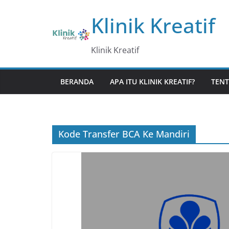
Skip
Klinik Kreatif
to
content
Klinik Kreatif
BERANDA
APA ITU KLINIK KREATIF?
TENT
Kode Transfer BCA Ke Mandiri