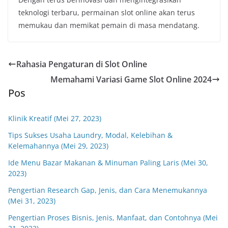
teknologi terbaru, permainan slot online akan terus
memukau dan memikat pemain di masa mendatang.
Rahasia Pengaturan di Slot Online
Memahami Variasi Game Slot Online 2024
Pos
Klinik Kreatif (Mei 27, 2023)
Tips Sukses Usaha Laundry, Modal, Kelebihan &
Kelemahannya (Mei 29, 2023)
Ide Menu Bazar Makanan & Minuman Paling Laris (Mei 30,
2023)
Pengertian Research Gap, Jenis, dan Cara Menemukannya
(Mei 31, 2023)
Pengertian Proses Bisnis, Jenis, Manfaat, dan Contohnya (Mei