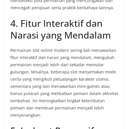
mendeteksi pola permainan yang mencurigakan dan
mencegah penipuan serta praktik berbahaya lainnya.
4. Fitur Interaktif dan
Narasi yang Mendalam
Permainan slot online modern sering kali menawarkan
fitur interaktif dan narasi yang mendalam, mengubah
permainan menjadi lebih dari sekadar memutar
gulungan. Misalnya, beberapa slot menyertakan mode
cerita yang mengikuti petualangan karakter utama,
sementara yang lain menawarkan mini-games atau
bonus putaran yang melibatkan pemain dalam aktivitas
tambahan. Ini meningkatkan tingkat keterlibatan
pemain dan membuat permainan menjadi lebih
menyenangkan.