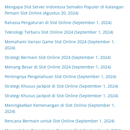
Mengapa Slot Server Indonesia Semakin Populer di Kalangan
Pemain Slot Online (Agustus 20, 2024)
Rahasia Pengaturan di Slot Online (September 1, 2024)
Teknologi Terbaru Slot Online 2024 (September 1, 2024)
Memahami Variasi Game Slot Online 2024 (September 1,
2024)
Strategi Bermain Slot Online 2024 (September 1, 2024)
Menang Besar di Slot Online 2024 (September 1, 2024)
Pentingnya Pengetahuan Slot Online (September 1, 2024)
Strategi Khusus Jackpot di Slot Online (September 1, 2024)
Strategi Khusus Jackpot di Slot Online (September 1, 2024)
Meningkatkan Kemenangan di Slot Online (September 1,
2024)
Rencana Bermain untuk Slot Online (September 1, 2024)