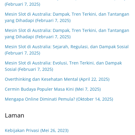
(Februari 7, 2025)
Mesin Slot di Australia: Dampak, Tren Terkini, dan Tantangan
yang Dihadapi (Februari 7, 2025)
Mesin Slot di Australia: Dampak, Tren Terkini, dan Tantangan
yang Dihadapi (Februari 7, 2025)
Mesin Slot di Australia: Sejarah, Regulasi, dan Dampak Sosial
(Februari 7, 2025)
Mesin Slot di Australia: Evolusi, Tren Terkini, dan Dampak
Sosial (Februari 7, 2025)
Overthinking dan Kesehatan Mental (April 22, 2025)
Cermin Budaya Populer Masa Kini (Mei 7, 2025)
Mengapa Online Diminati Pemula? (Oktober 14, 2025)
Laman
Kebijakan Privasi (Mei 26, 2023)