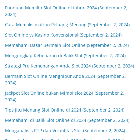
Panduan Memilih Slot Online di tahun 2024 (September 2,
2024)
Cara Memaksimalkan Peluang Menang (September 2, 2024)
Slot Online vs Kasino Konvensional (September 2, 2024)
Memahami Dasar Bermain Slot Online (September 2, 2024)
Mengungkap Kebenaran di Balik Slot (September 2, 2024)
Strategi Pro Kemenangan Anda Slot 2024 (September 2, 2024)
Bermain Slot Online Menghibur Anda 2024 (September 2,
2024)
Jackpot Slot Online bukan Mimpi slot 2024 (September 2,
2024)
Tips Jitu Menang Slot Online di 2024 (September 2, 2024)
Memahami di Balik Slot Online di 2024 (September 2, 2024)
Menganalisis RTP dan Volatilitas Slot (September 2, 2024)