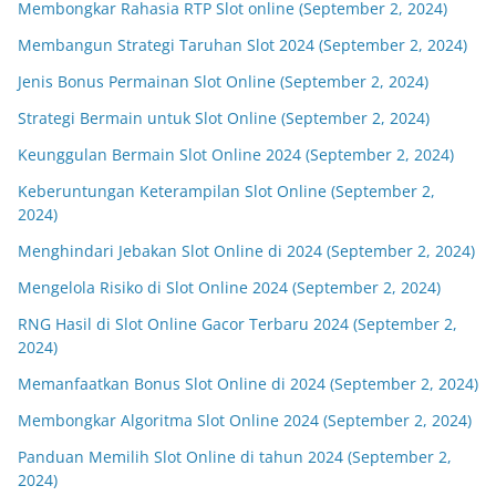
Membongkar Rahasia RTP Slot online (September 2, 2024)
Membangun Strategi Taruhan Slot 2024 (September 2, 2024)
Jenis Bonus Permainan Slot Online (September 2, 2024)
Strategi Bermain untuk Slot Online (September 2, 2024)
Keunggulan Bermain Slot Online 2024 (September 2, 2024)
Keberuntungan Keterampilan Slot Online (September 2,
2024)
Menghindari Jebakan Slot Online di 2024 (September 2, 2024)
Mengelola Risiko di Slot Online 2024 (September 2, 2024)
RNG Hasil di Slot Online Gacor Terbaru 2024 (September 2,
2024)
Memanfaatkan Bonus Slot Online di 2024 (September 2, 2024)
Membongkar Algoritma Slot Online 2024 (September 2, 2024)
Panduan Memilih Slot Online di tahun 2024 (September 2,
2024)