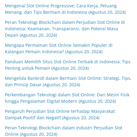
Mengenal Slot Online Progressive: Cara Kerja, Peluang
Menang, dan Tips Bermain di Indonesia (Agustus 20, 2024)
Peran Teknologi Blockchain dalam Perjudian Slot Online di
Indonesia: Keamanan, Transparansi, dan Potensi Masa
Depan (Agustus 20, 2024)
Mengapa Permainan Slot Online Semakin Populer di
Kalangan Pemain Indonesia? (Agustus 20, 2024)
Panduan Memilih Situs Slot Online Terbaik di Indonesia: Tips
Penting untuk Pemain (Agustus 20, 2024)
Mengelola Bankroll dalam Bermain Slot Online: Strategi, Tips,
dan Prinsip Dasar (Agustus 20, 2024)
Perkembangan Teknologi dalam Slot Online: Dari Mesin Fisik
hingga Pengalaman Digital Modern (Agustus 20, 2024)
Pengaruh Perjudian Slot Online terhadap Masyarakat:
Dampak Positif dan Negatif (Agustus 20, 2024)
Peran Teknologi Blockchain dalam Industri Perjudian Slot
Online (Agustus 20, 2024)