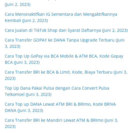
(Juni 2, 2023)
Cara Menonaktifkan IG Sementara dan Mengaktifkannya
Kembali (Juni 2, 2023)
Cara Jualan di TikTok Shop dan Syarat Daftarnya (Juni 2, 2023)
Cara Transfer GOPAY ke DANA Tanpa Upgrade Terbaru (Juni
3, 2023)
Cara Top Up GoPay via BCA Mobile & ATM BCA, Kode Gopay
BCA (Juni 3, 2023)
Cara Transfer BRI ke BCA & Limit, Kode, Biaya Terbaru (Juni 3,
2023)
Top Up Dana Pakai Pulsa dengan Cara Convert Pulsa
Telkomsel (Juni 3, 2023)
Cara Top up DANA Lewat ATM BRI & BRImo, Kode BRIVA
DANA (Juni 3, 2023)
Cara Transfer BRI ke Mandiri Lewat ATM & BRImo (Juni 3,
2023)