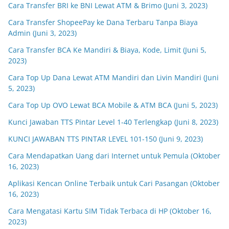
Cara Transfer BRI ke BNI Lewat ATM & Brimo (Juni 3, 2023)
Cara Transfer ShopeePay ke Dana Terbaru Tanpa Biaya
Admin (Juni 3, 2023)
Cara Transfer BCA Ke Mandiri & Biaya, Kode, Limit (Juni 5,
2023)
Cara Top Up Dana Lewat ATM Mandiri dan Livin Mandiri (Juni
5, 2023)
Cara Top Up OVO Lewat BCA Mobile & ATM BCA (Juni 5, 2023)
Kunci Jawaban TTS Pintar Level 1-40 Terlengkap (Juni 8, 2023)
KUNCI JAWABAN TTS PINTAR LEVEL 101-150 (Juni 9, 2023)
Cara Mendapatkan Uang dari Internet untuk Pemula (Oktober
16, 2023)
Aplikasi Kencan Online Terbaik untuk Cari Pasangan (Oktober
16, 2023)
Cara Mengatasi Kartu SIM Tidak Terbaca di HP (Oktober 16,
2023)