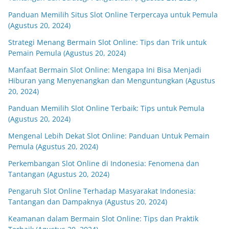
Panduan Memilih Situs Slot Online Terpercaya untuk Pemula
(Agustus 20, 2024)
Strategi Menang Bermain Slot Online: Tips dan Trik untuk
Pemain Pemula (Agustus 20, 2024)
Manfaat Bermain Slot Online: Mengapa Ini Bisa Menjadi
Hiburan yang Menyenangkan dan Menguntungkan (Agustus
20, 2024)
Panduan Memilih Slot Online Terbaik: Tips untuk Pemula
(Agustus 20, 2024)
Mengenal Lebih Dekat Slot Online: Panduan Untuk Pemain
Pemula (Agustus 20, 2024)
Perkembangan Slot Online di Indonesia: Fenomena dan
Tantangan (Agustus 20, 2024)
Pengaruh Slot Online Terhadap Masyarakat Indonesia:
Tantangan dan Dampaknya (Agustus 20, 2024)
Keamanan dalam Bermain Slot Online: Tips dan Praktik