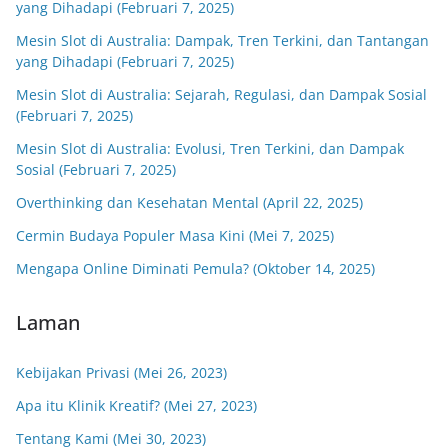
yang Dihadapi (Februari 7, 2025)
Mesin Slot di Australia: Dampak, Tren Terkini, dan Tantangan
yang Dihadapi (Februari 7, 2025)
Mesin Slot di Australia: Sejarah, Regulasi, dan Dampak Sosial
(Februari 7, 2025)
Mesin Slot di Australia: Evolusi, Tren Terkini, dan Dampak
Sosial (Februari 7, 2025)
Overthinking dan Kesehatan Mental (April 22, 2025)
Cermin Budaya Populer Masa Kini (Mei 7, 2025)
Mengapa Online Diminati Pemula? (Oktober 14, 2025)
Laman
Kebijakan Privasi (Mei 26, 2023)
Apa itu Klinik Kreatif? (Mei 27, 2023)
Tentang Kami (Mei 30, 2023)