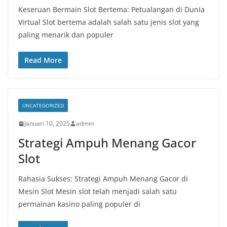
Keseruan Bermain Slot Bertema: Petualangan di Dunia
Virtual Slot bertema adalah salah satu jenis slot yang
paling menarik dan populer
Read More
UNCATEGORIZED
Januari 10, 2025
admin
Strategi Ampuh Menang Gacor
Slot
Rahasia Sukses: Strategi Ampuh Menang Gacor di
Mesin Slot Mesin slot telah menjadi salah satu
permainan kasino paling populer di