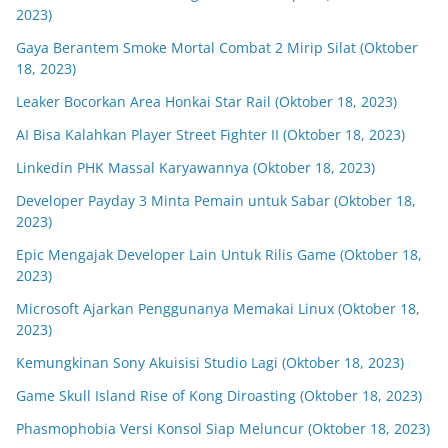
2023)
Gaya Berantem Smoke Mortal Combat 2 Mirip Silat (Oktober
18, 2023)
Leaker Bocorkan Area Honkai Star Rail (Oktober 18, 2023)
AI Bisa Kalahkan Player Street Fighter II (Oktober 18, 2023)
Linkedin PHK Massal Karyawannya (Oktober 18, 2023)
Developer Payday 3 Minta Pemain untuk Sabar (Oktober 18,
2023)
Epic Mengajak Developer Lain Untuk Rilis Game (Oktober 18,
2023)
Microsoft Ajarkan Penggunanya Memakai Linux (Oktober 18,
2023)
Kemungkinan Sony Akuisisi Studio Lagi (Oktober 18, 2023)
Game Skull Island Rise of Kong Diroasting (Oktober 18, 2023)
Phasmophobia Versi Konsol Siap Meluncur (Oktober 18, 2023)