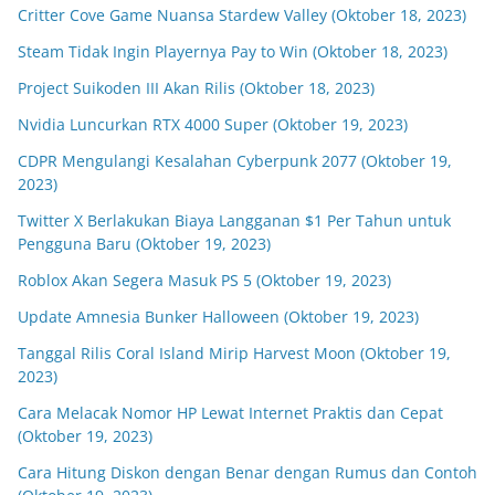
Critter Cove Game Nuansa Stardew Valley (Oktober 18, 2023)
Steam Tidak Ingin Playernya Pay to Win (Oktober 18, 2023)
Project Suikoden III Akan Rilis (Oktober 18, 2023)
Nvidia Luncurkan RTX 4000 Super (Oktober 19, 2023)
CDPR Mengulangi Kesalahan Cyberpunk 2077 (Oktober 19,
2023)
Twitter X Berlakukan Biaya Langganan $1 Per Tahun untuk
Pengguna Baru (Oktober 19, 2023)
Roblox Akan Segera Masuk PS 5 (Oktober 19, 2023)
Update Amnesia Bunker Halloween (Oktober 19, 2023)
Tanggal Rilis Coral Island Mirip Harvest Moon (Oktober 19,
2023)
Cara Melacak Nomor HP Lewat Internet Praktis dan Cepat
(Oktober 19, 2023)
Cara Hitung Diskon dengan Benar dengan Rumus dan Contoh