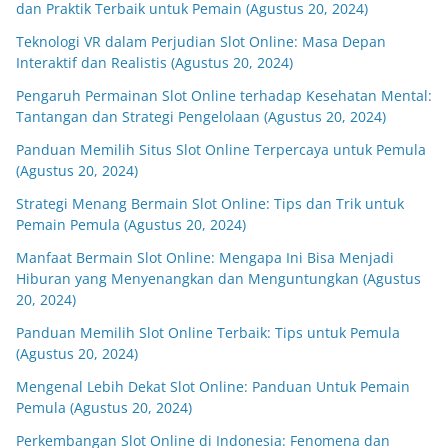
dan Praktik Terbaik untuk Pemain (Agustus 20, 2024)
Teknologi VR dalam Perjudian Slot Online: Masa Depan
Interaktif dan Realistis (Agustus 20, 2024)
Pengaruh Permainan Slot Online terhadap Kesehatan Mental:
Tantangan dan Strategi Pengelolaan (Agustus 20, 2024)
Panduan Memilih Situs Slot Online Terpercaya untuk Pemula
(Agustus 20, 2024)
Strategi Menang Bermain Slot Online: Tips dan Trik untuk
Pemain Pemula (Agustus 20, 2024)
Manfaat Bermain Slot Online: Mengapa Ini Bisa Menjadi
Hiburan yang Menyenangkan dan Menguntungkan (Agustus
20, 2024)
Panduan Memilih Slot Online Terbaik: Tips untuk Pemula
(Agustus 20, 2024)
Mengenal Lebih Dekat Slot Online: Panduan Untuk Pemain
Pemula (Agustus 20, 2024)
Perkembangan Slot Online di Indonesia: Fenomena dan