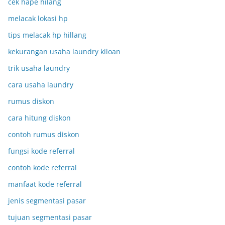
cek hape hilang
melacak lokasi hp
tips melacak hp hillang
kekurangan usaha laundry kiloan
trik usaha laundry
cara usaha laundry
rumus diskon
cara hitung diskon
contoh rumus diskon
fungsi kode referral
contoh kode referral
manfaat kode referral
jenis segmentasi pasar
tujuan segmentasi pasar