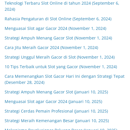
Teknologi Terbaru Slot Online di tahun 2024 (September 6,
2024)
Rahasia Pengaturan di Slot Online (September 6, 2024)
Menguasai Slot agar Gacor 2024 (November 1, 2024)
Strategi Ampuh Menang Gacor Slot (November 1, 2024)
Cara Jitu Meraih Gacor 2024 (November 1, 2024)
Strategi Unggul Meraih Gacor di Slot (November 1, 2024)
10 Tips Terbaik untuk Slot yang Gacor (November 1, 2024)
Cara Memenangkan Slot Gacor Hari Ini dengan Strategi Tepat
(Desember 28, 2024)
Strategi Ampuh Menang Gacor Slot (Januari 10, 2025)
Menguasai Slot agar Gacor 2024 (Januari 10, 2025)
Strategi Cerdas Pemain Profesional (Januari 10, 2025)
Strategi Meraih Kemenangan Besar (Januari 10, 2025)