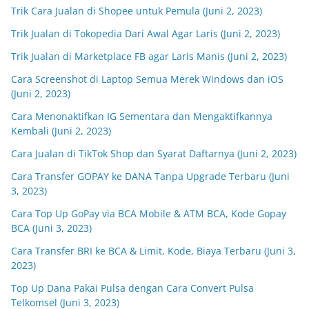
Trik Cara Jualan di Shopee untuk Pemula (Juni 2, 2023)
Trik Jualan di Tokopedia Dari Awal Agar Laris (Juni 2, 2023)
Trik Jualan di Marketplace FB agar Laris Manis (Juni 2, 2023)
Cara Screenshot di Laptop Semua Merek Windows dan iOS
(Juni 2, 2023)
Cara Menonaktifkan IG Sementara dan Mengaktifkannya
Kembali (Juni 2, 2023)
Cara Jualan di TikTok Shop dan Syarat Daftarnya (Juni 2, 2023)
Cara Transfer GOPAY ke DANA Tanpa Upgrade Terbaru (Juni
3, 2023)
Cara Top Up GoPay via BCA Mobile & ATM BCA, Kode Gopay
BCA (Juni 3, 2023)
Cara Transfer BRI ke BCA & Limit, Kode, Biaya Terbaru (Juni 3,
2023)
Top Up Dana Pakai Pulsa dengan Cara Convert Pulsa
Telkomsel (Juni 3, 2023)