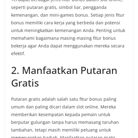
seperti putaran gratis, simbol liar, pengganda
kemenangan, dan mini-games bonus. Setiap jenis fitur
bonus memiliki cara kerja yang berbeda dan potensi
untuk meningkatkan kemenangan Anda. Penting untuk
memahami bagaimana masing-masing fitur bonus
bekerja agar Anda dapat menggunakan mereka secara
efektif.
2. Manfaatkan Putaran
Gratis
Putaran gratis adalah salah satu fitur bonus paling
umum dan paling dicari dalam slot online. Mereka
memberikan kesempatan kepada pemain untuk
berputar gulungan tanpa harus memasang taruhan
tambahan, tetapi masih memiliki peluang untuk
memenangkan hadiah. Manfaatkan putaran gratis