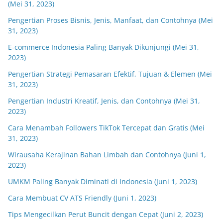
(Mei 31, 2023)
Pengertian Proses Bisnis, Jenis, Manfaat, dan Contohnya (Mei
31, 2023)
E-commerce Indonesia Paling Banyak Dikunjungi (Mei 31,
2023)
Pengertian Strategi Pemasaran Efektif, Tujuan & Elemen (Mei
31, 2023)
Pengertian Industri Kreatif, Jenis, dan Contohnya (Mei 31,
2023)
Cara Menambah Followers TikTok Tercepat dan Gratis (Mei
31, 2023)
Wirausaha Kerajinan Bahan Limbah dan Contohnya (Juni 1,
2023)
UMKM Paling Banyak Diminati di Indonesia (Juni 1, 2023)
Cara Membuat CV ATS Friendly (Juni 1, 2023)
Tips Mengecilkan Perut Buncit dengan Cepat (Juni 2, 2023)