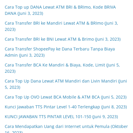
Cara Top up DANA Lewat ATM BRI & BRImo, Kode BRIVA
DANA (Juni 3, 2023)
Cara Transfer BRI ke Mandiri Lewat ATM & BRImo (Juni 3,
2023)
Cara Transfer BRI ke BNI Lewat ATM & Brimo (Juni 3, 2023)
Cara Transfer ShopeePay ke Dana Terbaru Tanpa Biaya
Admin (Juni 3, 2023)
Cara Transfer BCA Ke Mandiri & Biaya, Kode, Limit (Juni 5,
2023)
Cara Top Up Dana Lewat ATM Mandiri dan Livin Mandiri (Juni
5, 2023)
Cara Top Up OVO Lewat BCA Mobile & ATM BCA (Juni 5, 2023)
Kunci Jawaban TTS Pintar Level 1-40 Terlengkap (Juni 8, 2023)
KUNCI JAWABAN TTS PINTAR LEVEL 101-150 (Juni 9, 2023)
Cara Mendapatkan Uang dari Internet untuk Pemula (Oktober
16, 2023)