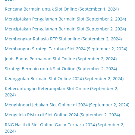
Rencana Bermain untuk Slot Online (September 1, 2024)
Menciptakan Pengalaman Bermain Slot (September 2, 2024)
Menciptakan Pengalaman Bermain Slot (September 2, 2024)
Membongkar Rahasia RTP Slot online (September 2, 2024)
Membangun Strategi Taruhan Slot 2024 (September 2, 2024)
Jenis Bonus Permainan Slot Online (September 2, 2024)
Strategi Bermain untuk Slot Online (September 2, 2024)
Keunggulan Bermain Slot Online 2024 (September 2, 2024)
Keberuntungan Keterampilan Slot Online (September 2,
2024)
Menghindari Jebakan Slot Online di 2024 (September 2, 2024)
Mengelola Risiko di Slot Online 2024 (September 2, 2024)
RNG Hasil di Slot Online Gacor Terbaru 2024 (September 2,
2024)