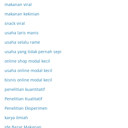
makanan viral
makanan kekinian
snack viral
usaha laris manis
usaha selalu rame
usaha yang tidak pernah sepi
online shop modal kecil
usaha online modal kecil
bisnis online modal kecil
penelitian kuantitatif
Penelitian Kualitatif
Penelitian Eksperimen
karya ilmiah
Ide Bazar Makanan