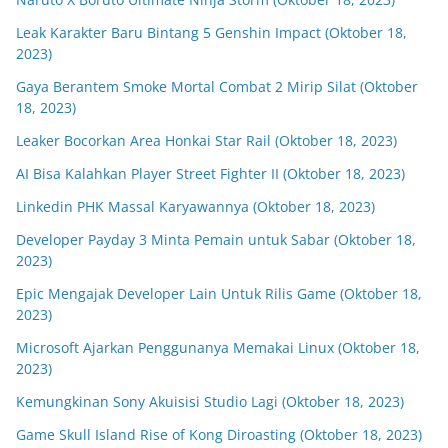
Leak Karakter Baru Bintang 5 Genshin Impact (Oktober 18,
2023)
Gaya Berantem Smoke Mortal Combat 2 Mirip Silat (Oktober
18, 2023)
Leaker Bocorkan Area Honkai Star Rail (Oktober 18, 2023)
AI Bisa Kalahkan Player Street Fighter II (Oktober 18, 2023)
Linkedin PHK Massal Karyawannya (Oktober 18, 2023)
Developer Payday 3 Minta Pemain untuk Sabar (Oktober 18,
2023)
Epic Mengajak Developer Lain Untuk Rilis Game (Oktober 18,
2023)
Microsoft Ajarkan Penggunanya Memakai Linux (Oktober 18,
2023)
Kemungkinan Sony Akuisisi Studio Lagi (Oktober 18, 2023)
Game Skull Island Rise of Kong Diroasting (Oktober 18, 2023)