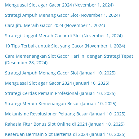
Menguasai Slot agar Gacor 2024 (November 1, 2024)
Strategi Ampuh Menang Gacor Slot (November 1, 2024)
Cara Jitu Meraih Gacor 2024 (November 1, 2024)
Strategi Unggul Meraih Gacor di Slot (November 1, 2024)
10 Tips Terbaik untuk Slot yang Gacor (November 1, 2024)
Cara Memenangkan Slot Gacor Hari Ini dengan Strategi Tepat
(Desember 28, 2024)
Strategi Ampuh Menang Gacor Slot (Januari 10, 2025)
Menguasai Slot agar Gacor 2024 (Januari 10, 2025)
Strategi Cerdas Pemain Profesional (Januari 10, 2025)
Strategi Meraih Kemenangan Besar (Januari 10, 2025)
Mekanisme Revolusioner Peluang Besar (Januari 10, 2025)
Rahasia Fitur Bonus Slot Online di 2024 (Januari 10, 2025)
Keseruan Bermain Slot Bertema di 2024 (Januari 10, 2025)