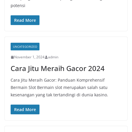
potensi
Read More
UNCATEGORIZED
November 1, 2024
admin
Cara Jitu Meraih Gacor 2024
Cara Jitu Meraih Gacor: Panduan Komprehensif
Bermain Slot Bermain slot merupakan salah satu
kesenangan yang tak tertandingi di dunia kasino.
Read More