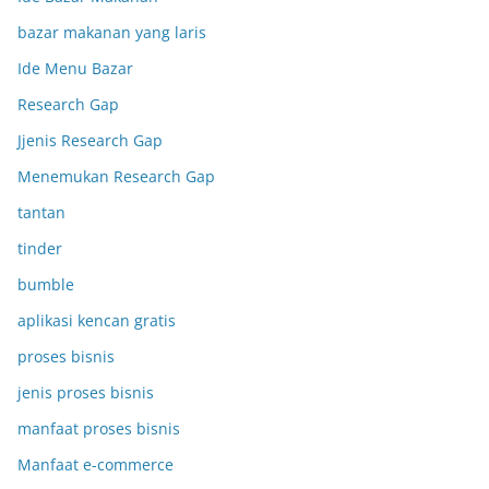
bazar makanan yang laris
Ide Menu Bazar
Research Gap
Jjenis Research Gap
Menemukan Research Gap
tantan
tinder
bumble
aplikasi kencan gratis
proses bisnis
jenis proses bisnis
manfaat proses bisnis
Manfaat e-commerce