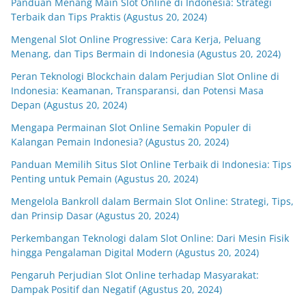
Panduan Menang Main Slot Online di Indonesia: Strategi
Terbaik dan Tips Praktis (Agustus 20, 2024)
Mengenal Slot Online Progressive: Cara Kerja, Peluang
Menang, dan Tips Bermain di Indonesia (Agustus 20, 2024)
Peran Teknologi Blockchain dalam Perjudian Slot Online di
Indonesia: Keamanan, Transparansi, dan Potensi Masa
Depan (Agustus 20, 2024)
Mengapa Permainan Slot Online Semakin Populer di
Kalangan Pemain Indonesia? (Agustus 20, 2024)
Panduan Memilih Situs Slot Online Terbaik di Indonesia: Tips
Penting untuk Pemain (Agustus 20, 2024)
Mengelola Bankroll dalam Bermain Slot Online: Strategi, Tips,
dan Prinsip Dasar (Agustus 20, 2024)
Perkembangan Teknologi dalam Slot Online: Dari Mesin Fisik
hingga Pengalaman Digital Modern (Agustus 20, 2024)
Pengaruh Perjudian Slot Online terhadap Masyarakat:
Dampak Positif dan Negatif (Agustus 20, 2024)