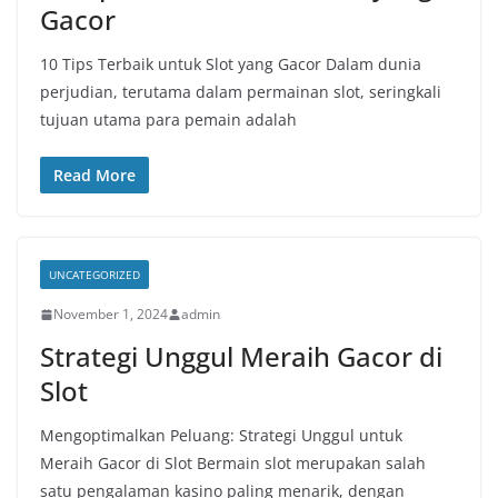
Gacor
10 Tips Terbaik untuk Slot yang Gacor Dalam dunia
perjudian, terutama dalam permainan slot, seringkali
tujuan utama para pemain adalah
Read More
UNCATEGORIZED
November 1, 2024
admin
Strategi Unggul Meraih Gacor di
Slot
Mengoptimalkan Peluang: Strategi Unggul untuk
Meraih Gacor di Slot Bermain slot merupakan salah
satu pengalaman kasino paling menarik, dengan