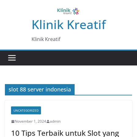
Skip
to
Klinik Kreatif
content
Klinik Kreatif
slot 88 server indonesia
UNCATEGORIZED
November 1, 2024
admin
10 Tips Terbaik untuk Slot yang