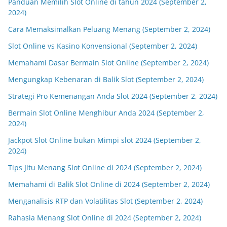
Panduan Memilih Slot Online di tahun 2024 (September 2,
2024)
Cara Memaksimalkan Peluang Menang (September 2, 2024)
Slot Online vs Kasino Konvensional (September 2, 2024)
Memahami Dasar Bermain Slot Online (September 2, 2024)
Mengungkap Kebenaran di Balik Slot (September 2, 2024)
Strategi Pro Kemenangan Anda Slot 2024 (September 2, 2024)
Bermain Slot Online Menghibur Anda 2024 (September 2,
2024)
Jackpot Slot Online bukan Mimpi slot 2024 (September 2,
2024)
Tips Jitu Menang Slot Online di 2024 (September 2, 2024)
Memahami di Balik Slot Online di 2024 (September 2, 2024)
Menganalisis RTP dan Volatilitas Slot (September 2, 2024)
Rahasia Menang Slot Online di 2024 (September 2, 2024)