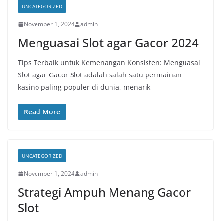
UNCATEGORIZED
November 1, 2024
admin
Menguasai Slot agar Gacor 2024
Tips Terbaik untuk Kemenangan Konsisten: Menguasai
Slot agar Gacor Slot adalah salah satu permainan
kasino paling populer di dunia, menarik
Read More
UNCATEGORIZED
November 1, 2024
admin
Strategi Ampuh Menang Gacor
Slot