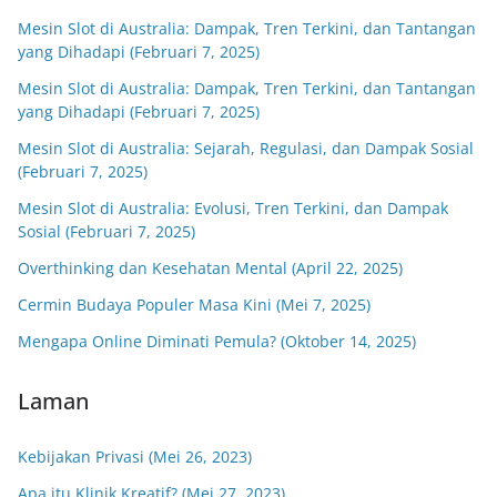
Mesin Slot di Australia: Dampak, Tren Terkini, dan Tantangan
yang Dihadapi (Februari 7, 2025)
Mesin Slot di Australia: Dampak, Tren Terkini, dan Tantangan
yang Dihadapi (Februari 7, 2025)
Mesin Slot di Australia: Sejarah, Regulasi, dan Dampak Sosial
(Februari 7, 2025)
Mesin Slot di Australia: Evolusi, Tren Terkini, dan Dampak
Sosial (Februari 7, 2025)
Overthinking dan Kesehatan Mental (April 22, 2025)
Cermin Budaya Populer Masa Kini (Mei 7, 2025)
Mengapa Online Diminati Pemula? (Oktober 14, 2025)
Laman
Kebijakan Privasi (Mei 26, 2023)
Apa itu Klinik Kreatif? (Mei 27, 2023)