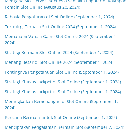
Mengapa Slot Server Indonesia Semakin Populer di Kalangan
Pemain Slot Online (Agustus 20, 2024)
Rahasia Pengaturan di Slot Online (September 1, 2024)
Teknologi Terbaru Slot Online 2024 (September 1, 2024)
Memahami Variasi Game Slot Online 2024 (September 1,
2024)
Strategi Bermain Slot Online 2024 (September 1, 2024)
Menang Besar di Slot Online 2024 (September 1, 2024)
Pentingnya Pengetahuan Slot Online (September 1, 2024)
Strategi Khusus Jackpot di Slot Online (September 1, 2024)
Strategi Khusus Jackpot di Slot Online (September 1, 2024)
Meningkatkan Kemenangan di Slot Online (September 1,
2024)
Rencana Bermain untuk Slot Online (September 1, 2024)
Menciptakan Pengalaman Bermain Slot (September 2, 2024)