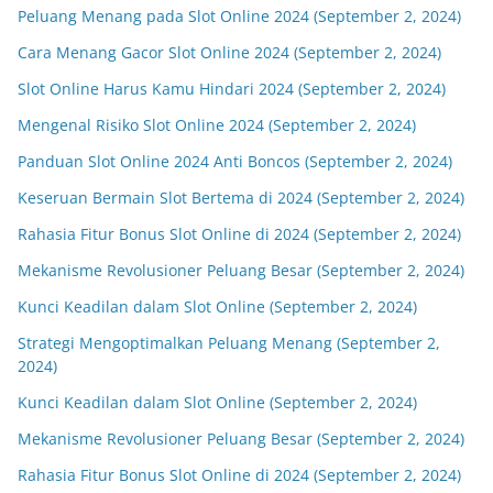
Peluang Menang pada Slot Online 2024 (September 2, 2024)
Cara Menang Gacor Slot Online 2024 (September 2, 2024)
Slot Online Harus Kamu Hindari 2024 (September 2, 2024)
Mengenal Risiko Slot Online 2024 (September 2, 2024)
Panduan Slot Online 2024 Anti Boncos (September 2, 2024)
Keseruan Bermain Slot Bertema di 2024 (September 2, 2024)
Rahasia Fitur Bonus Slot Online di 2024 (September 2, 2024)
Mekanisme Revolusioner Peluang Besar (September 2, 2024)
Kunci Keadilan dalam Slot Online (September 2, 2024)
Strategi Mengoptimalkan Peluang Menang (September 2,
2024)
Kunci Keadilan dalam Slot Online (September 2, 2024)
Mekanisme Revolusioner Peluang Besar (September 2, 2024)
Rahasia Fitur Bonus Slot Online di 2024 (September 2, 2024)