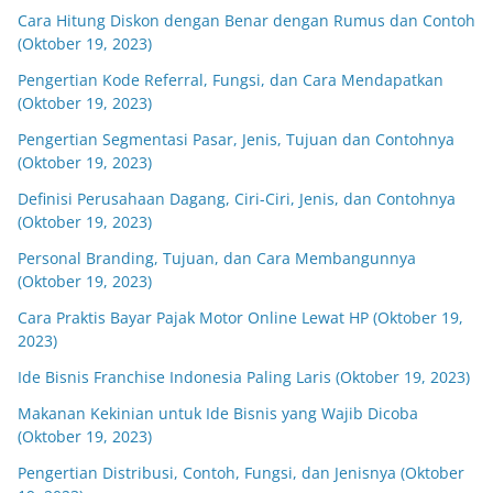
Cara Hitung Diskon dengan Benar dengan Rumus dan Contoh
(Oktober 19, 2023)
Pengertian Kode Referral, Fungsi, dan Cara Mendapatkan
(Oktober 19, 2023)
Pengertian Segmentasi Pasar, Jenis, Tujuan dan Contohnya
(Oktober 19, 2023)
Definisi Perusahaan Dagang, Ciri-Ciri, Jenis, dan Contohnya
(Oktober 19, 2023)
Personal Branding, Tujuan, dan Cara Membangunnya
(Oktober 19, 2023)
Cara Praktis Bayar Pajak Motor Online Lewat HP (Oktober 19,
2023)
Ide Bisnis Franchise Indonesia Paling Laris (Oktober 19, 2023)
Makanan Kekinian untuk Ide Bisnis yang Wajib Dicoba
(Oktober 19, 2023)
Pengertian Distribusi, Contoh, Fungsi, dan Jenisnya (Oktober