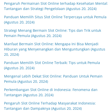
Pengaruh Permainan Slot Online terhadap Kesehatan Mental:
Tantangan dan Strategi Pengelolaan (Agustus 20, 2024)
Panduan Memilih Situs Slot Online Terpercaya untuk Pemula
(Agustus 20, 2024)
Strategi Menang Bermain Slot Online: Tips dan Trik untuk
Pemain Pemula (Agustus 20, 2024)
Manfaat Bermain Slot Online: Mengapa Ini Bisa Menjadi
Hiburan yang Menyenangkan dan Menguntungkan (Agustus
20, 2024)
Panduan Memilih Slot Online Terbaik: Tips untuk Pemula
(Agustus 20, 2024)
Mengenal Lebih Dekat Slot Online: Panduan Untuk Pemain
Pemula (Agustus 20, 2024)
Perkembangan Slot Online di Indonesia: Fenomena dan
Tantangan (Agustus 20, 2024)
Pengaruh Slot Online Terhadap Masyarakat Indonesia:
Tantangan dan Dampaknya (Agustus 20, 2024)