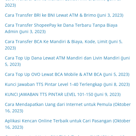
2023)
Cara Transfer BRI ke BNI Lewat ATM & Brimo (Juni 3, 2023)
Cara Transfer ShopeePay ke Dana Terbaru Tanpa Biaya
Admin (Juni 3, 2023)
Cara Transfer BCA Ke Mandiri & Biaya, Kode, Limit (Juni 5,
2023)
Cara Top Up Dana Lewat ATM Mandiri dan Livin Mandiri (Juni
5, 2023)
Cara Top Up OVO Lewat BCA Mobile & ATM BCA (Juni 5, 2023)
Kunci Jawaban TTS Pintar Level 1-40 Terlengkap (Juni 8, 2023)
KUNCI JAWABAN TTS PINTAR LEVEL 101-150 (Juni 9, 2023)
Cara Mendapatkan Uang dari Internet untuk Pemula (Oktober
16, 2023)
Aplikasi Kencan Online Terbaik untuk Cari Pasangan (Oktober
16, 2023)