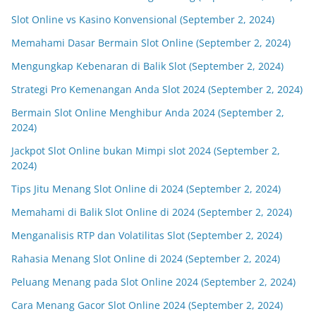
Slot Online vs Kasino Konvensional (September 2, 2024)
Memahami Dasar Bermain Slot Online (September 2, 2024)
Mengungkap Kebenaran di Balik Slot (September 2, 2024)
Strategi Pro Kemenangan Anda Slot 2024 (September 2, 2024)
Bermain Slot Online Menghibur Anda 2024 (September 2,
2024)
Jackpot Slot Online bukan Mimpi slot 2024 (September 2,
2024)
Tips Jitu Menang Slot Online di 2024 (September 2, 2024)
Memahami di Balik Slot Online di 2024 (September 2, 2024)
Menganalisis RTP dan Volatilitas Slot (September 2, 2024)
Rahasia Menang Slot Online di 2024 (September 2, 2024)
Peluang Menang pada Slot Online 2024 (September 2, 2024)
Cara Menang Gacor Slot Online 2024 (September 2, 2024)