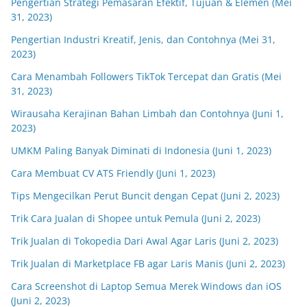
Pengertian Strategi Pemasaran Efektif, Tujuan & Elemen (Mei
31, 2023)
Pengertian Industri Kreatif, Jenis, dan Contohnya (Mei 31,
2023)
Cara Menambah Followers TikTok Tercepat dan Gratis (Mei
31, 2023)
Wirausaha Kerajinan Bahan Limbah dan Contohnya (Juni 1,
2023)
UMKM Paling Banyak Diminati di Indonesia (Juni 1, 2023)
Cara Membuat CV ATS Friendly (Juni 1, 2023)
Tips Mengecilkan Perut Buncit dengan Cepat (Juni 2, 2023)
Trik Cara Jualan di Shopee untuk Pemula (Juni 2, 2023)
Trik Jualan di Tokopedia Dari Awal Agar Laris (Juni 2, 2023)
Trik Jualan di Marketplace FB agar Laris Manis (Juni 2, 2023)
Cara Screenshot di Laptop Semua Merek Windows dan iOS
(Juni 2, 2023)