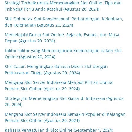
Strategi Terbaik untuk Memenangkan Slot Online: Tips dan
Trik yang Perlu Anda Ketahui (Agustus 20, 2024)
Slot Online vs. Slot Konvensional: Perbandingan, Kelebihan,
dan Kelemahan (Agustus 20, 2024)
Menjelajahi Dunia Slot Online: Sejarah, Evolusi, dan Masa
Depan (Agustus 20, 2024)
Faktor-faktor yang Mempengaruhi Kemenangan dalam Slot
Online (Agustus 20, 2024)
Slot Gacor: Mengungkap Rahasia Mesin Slot dengan
Pembayaran Tinggi (Agustus 20, 2024)
Mengapa Slot Server Indonesia Menjadi Pilihan Utama
Pemain Slot Online (Agustus 20, 2024)
Strategi Jitu Memenangkan Slot Gacor di Indonesia (Agustus
20, 2024)
Mengapa Slot Server Indonesia Semakin Populer di Kalangan
Pemain Slot Online (Agustus 20, 2024)
Rahasia Pengaturan di Slot Online (September 1, 2024)