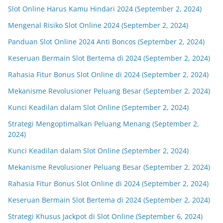
Slot Online Harus Kamu Hindari 2024 (September 2, 2024)
Mengenal Risiko Slot Online 2024 (September 2, 2024)
Panduan Slot Online 2024 Anti Boncos (September 2, 2024)
Keseruan Bermain Slot Bertema di 2024 (September 2, 2024)
Rahasia Fitur Bonus Slot Online di 2024 (September 2, 2024)
Mekanisme Revolusioner Peluang Besar (September 2, 2024)
Kunci Keadilan dalam Slot Online (September 2, 2024)
Strategi Mengoptimalkan Peluang Menang (September 2,
2024)
Kunci Keadilan dalam Slot Online (September 2, 2024)
Mekanisme Revolusioner Peluang Besar (September 2, 2024)
Rahasia Fitur Bonus Slot Online di 2024 (September 2, 2024)
Keseruan Bermain Slot Bertema di 2024 (September 2, 2024)
Strategi Khusus Jackpot di Slot Online (September 6, 2024)