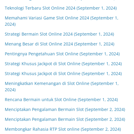
Teknologi Terbaru Slot Online 2024 (September 1, 2024)
Memahami Variasi Game Slot Online 2024 (September 1,
2024)
Strategi Bermain Slot Online 2024 (September 1, 2024)
Menang Besar di Slot Online 2024 (September 1, 2024)
Pentingnya Pengetahuan Slot Online (September 1, 2024)
Strategi Khusus Jackpot di Slot Online (September 1, 2024)
Strategi Khusus Jackpot di Slot Online (September 1, 2024)
Meningkatkan Kemenangan di Slot Online (September 1,
2024)
Rencana Bermain untuk Slot Online (September 1, 2024)
Menciptakan Pengalaman Bermain Slot (September 2, 2024)
Menciptakan Pengalaman Bermain Slot (September 2, 2024)
Membongkar Rahasia RTP Slot online (September 2, 2024)