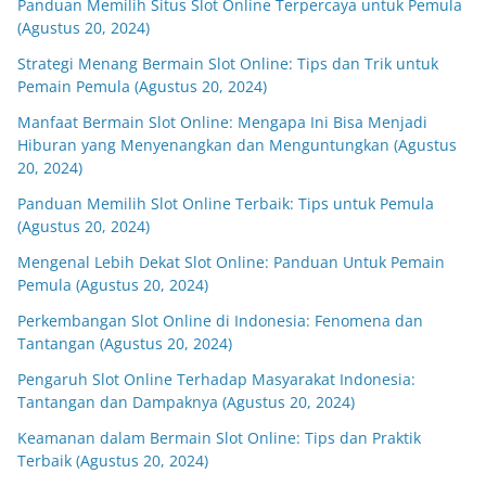
Panduan Memilih Situs Slot Online Terpercaya untuk Pemula
(Agustus 20, 2024)
Strategi Menang Bermain Slot Online: Tips dan Trik untuk
Pemain Pemula (Agustus 20, 2024)
Manfaat Bermain Slot Online: Mengapa Ini Bisa Menjadi
Hiburan yang Menyenangkan dan Menguntungkan (Agustus
20, 2024)
Panduan Memilih Slot Online Terbaik: Tips untuk Pemula
(Agustus 20, 2024)
Mengenal Lebih Dekat Slot Online: Panduan Untuk Pemain
Pemula (Agustus 20, 2024)
Perkembangan Slot Online di Indonesia: Fenomena dan
Tantangan (Agustus 20, 2024)
Pengaruh Slot Online Terhadap Masyarakat Indonesia:
Tantangan dan Dampaknya (Agustus 20, 2024)
Keamanan dalam Bermain Slot Online: Tips dan Praktik
Terbaik (Agustus 20, 2024)