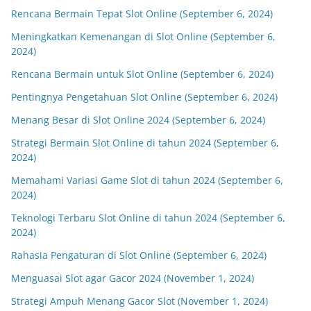
Rencana Bermain Tepat Slot Online (September 6, 2024)
Meningkatkan Kemenangan di Slot Online (September 6,
2024)
Rencana Bermain untuk Slot Online (September 6, 2024)
Pentingnya Pengetahuan Slot Online (September 6, 2024)
Menang Besar di Slot Online 2024 (September 6, 2024)
Strategi Bermain Slot Online di tahun 2024 (September 6,
2024)
Memahami Variasi Game Slot di tahun 2024 (September 6,
2024)
Teknologi Terbaru Slot Online di tahun 2024 (September 6,
2024)
Rahasia Pengaturan di Slot Online (September 6, 2024)
Menguasai Slot agar Gacor 2024 (November 1, 2024)
Strategi Ampuh Menang Gacor Slot (November 1, 2024)