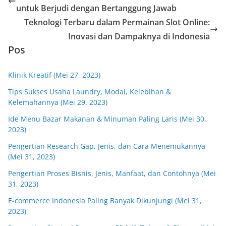
untuk Berjudi dengan Bertanggung Jawab
Teknologi Terbaru dalam Permainan Slot Online:
Inovasi dan Dampaknya di Indonesia
Pos
Klinik Kreatif (Mei 27, 2023)
Tips Sukses Usaha Laundry, Modal, Kelebihan &
Kelemahannya (Mei 29, 2023)
Ide Menu Bazar Makanan & Minuman Paling Laris (Mei 30,
2023)
Pengertian Research Gap, Jenis, dan Cara Menemukannya
(Mei 31, 2023)
Pengertian Proses Bisnis, Jenis, Manfaat, dan Contohnya (Mei
31, 2023)
E-commerce Indonesia Paling Banyak Dikunjungi (Mei 31,
2023)