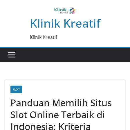
Skip
to
Klinik Kreatif
content
Klinik Kreatif
SLOT
Panduan Memilih Situs
Slot Online Terbaik di
Indonesia: Kriteria