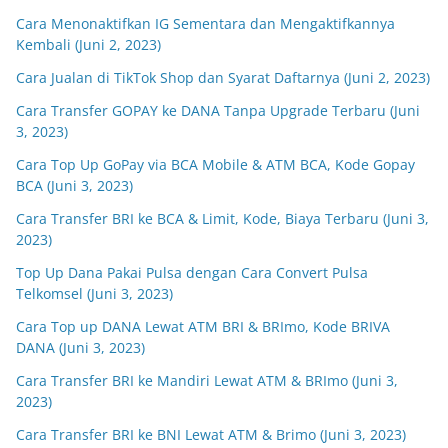
Cara Menonaktifkan IG Sementara dan Mengaktifkannya
Kembali (Juni 2, 2023)
Cara Jualan di TikTok Shop dan Syarat Daftarnya (Juni 2, 2023)
Cara Transfer GOPAY ke DANA Tanpa Upgrade Terbaru (Juni
3, 2023)
Cara Top Up GoPay via BCA Mobile & ATM BCA, Kode Gopay
BCA (Juni 3, 2023)
Cara Transfer BRI ke BCA & Limit, Kode, Biaya Terbaru (Juni 3,
2023)
Top Up Dana Pakai Pulsa dengan Cara Convert Pulsa
Telkomsel (Juni 3, 2023)
Cara Top up DANA Lewat ATM BRI & BRImo, Kode BRIVA
DANA (Juni 3, 2023)
Cara Transfer BRI ke Mandiri Lewat ATM & BRImo (Juni 3,
2023)
Cara Transfer BRI ke BNI Lewat ATM & Brimo (Juni 3, 2023)