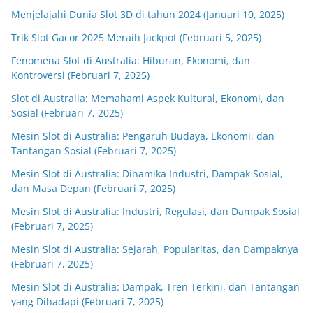
Menjelajahi Dunia Slot 3D di tahun 2024 (Januari 10, 2025)
Trik Slot Gacor 2025 Meraih Jackpot (Februari 5, 2025)
Fenomena Slot di Australia: Hiburan, Ekonomi, dan
Kontroversi (Februari 7, 2025)
Slot di Australia: Memahami Aspek Kultural, Ekonomi, dan
Sosial (Februari 7, 2025)
Mesin Slot di Australia: Pengaruh Budaya, Ekonomi, dan
Tantangan Sosial (Februari 7, 2025)
Mesin Slot di Australia: Dinamika Industri, Dampak Sosial,
dan Masa Depan (Februari 7, 2025)
Mesin Slot di Australia: Industri, Regulasi, dan Dampak Sosial
(Februari 7, 2025)
Mesin Slot di Australia: Sejarah, Popularitas, dan Dampaknya
(Februari 7, 2025)
Mesin Slot di Australia: Dampak, Tren Terkini, dan Tantangan
yang Dihadapi (Februari 7, 2025)