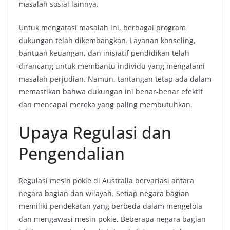
masalah sosial lainnya.
Untuk mengatasi masalah ini, berbagai program
dukungan telah dikembangkan. Layanan konseling,
bantuan keuangan, dan inisiatif pendidikan telah
dirancang untuk membantu individu yang mengalami
masalah perjudian. Namun, tantangan tetap ada dalam
memastikan bahwa dukungan ini benar-benar efektif
dan mencapai mereka yang paling membutuhkan.
Upaya Regulasi dan
Pengendalian
Regulasi mesin pokie di Australia bervariasi antara
negara bagian dan wilayah. Setiap negara bagian
memiliki pendekatan yang berbeda dalam mengelola
dan mengawasi mesin pokie. Beberapa negara bagian