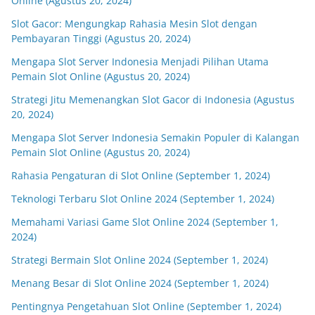
Online (Agustus 20, 2024)
Slot Gacor: Mengungkap Rahasia Mesin Slot dengan
Pembayaran Tinggi (Agustus 20, 2024)
Mengapa Slot Server Indonesia Menjadi Pilihan Utama
Pemain Slot Online (Agustus 20, 2024)
Strategi Jitu Memenangkan Slot Gacor di Indonesia (Agustus
20, 2024)
Mengapa Slot Server Indonesia Semakin Populer di Kalangan
Pemain Slot Online (Agustus 20, 2024)
Rahasia Pengaturan di Slot Online (September 1, 2024)
Teknologi Terbaru Slot Online 2024 (September 1, 2024)
Memahami Variasi Game Slot Online 2024 (September 1,
2024)
Strategi Bermain Slot Online 2024 (September 1, 2024)
Menang Besar di Slot Online 2024 (September 1, 2024)
Pentingnya Pengetahuan Slot Online (September 1, 2024)