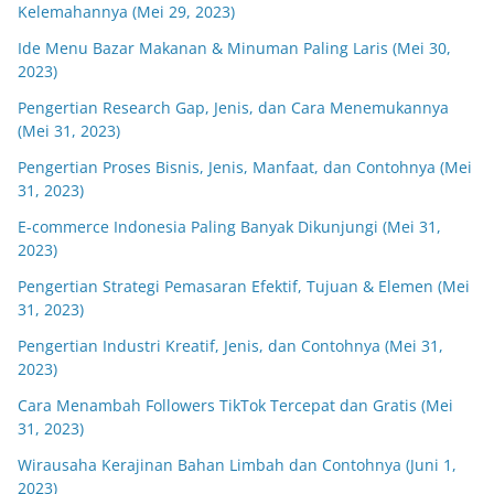
Kelemahannya (Mei 29, 2023)
Ide Menu Bazar Makanan & Minuman Paling Laris (Mei 30,
2023)
Pengertian Research Gap, Jenis, dan Cara Menemukannya
(Mei 31, 2023)
Pengertian Proses Bisnis, Jenis, Manfaat, dan Contohnya (Mei
31, 2023)
E-commerce Indonesia Paling Banyak Dikunjungi (Mei 31,
2023)
Pengertian Strategi Pemasaran Efektif, Tujuan & Elemen (Mei
31, 2023)
Pengertian Industri Kreatif, Jenis, dan Contohnya (Mei 31,
2023)
Cara Menambah Followers TikTok Tercepat dan Gratis (Mei
31, 2023)
Wirausaha Kerajinan Bahan Limbah dan Contohnya (Juni 1,
2023)