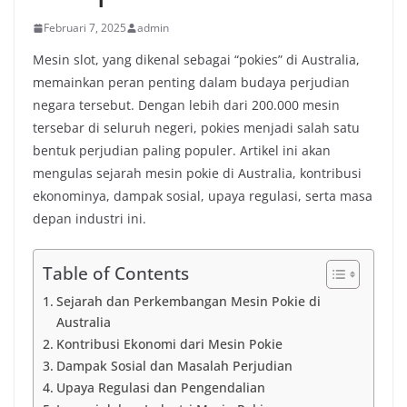
Februari 7, 2025
admin
Mesin slot, yang dikenal sebagai “pokies” di Australia,
memainkan peran penting dalam budaya perjudian
negara tersebut. Dengan lebih dari 200.000 mesin
tersebar di seluruh negeri, pokies menjadi salah satu
bentuk perjudian paling populer. Artikel ini akan
mengulas sejarah mesin pokie di Australia, kontribusi
ekonominya, dampak sosial, upaya regulasi, serta masa
depan industri ini.
Table of Contents
Sejarah dan Perkembangan Mesin Pokie di
Australia
Kontribusi Ekonomi dari Mesin Pokie
Dampak Sosial dan Masalah Perjudian
Upaya Regulasi dan Pengendalian