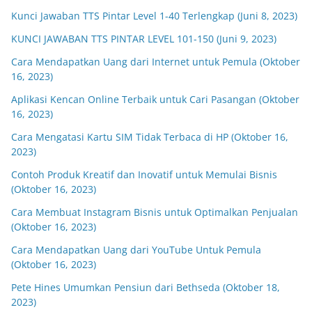
Kunci Jawaban TTS Pintar Level 1-40 Terlengkap (Juni 8, 2023)
KUNCI JAWABAN TTS PINTAR LEVEL 101-150 (Juni 9, 2023)
Cara Mendapatkan Uang dari Internet untuk Pemula (Oktober
16, 2023)
Aplikasi Kencan Online Terbaik untuk Cari Pasangan (Oktober
16, 2023)
Cara Mengatasi Kartu SIM Tidak Terbaca di HP (Oktober 16,
2023)
Contoh Produk Kreatif dan Inovatif untuk Memulai Bisnis
(Oktober 16, 2023)
Cara Membuat Instagram Bisnis untuk Optimalkan Penjualan
(Oktober 16, 2023)
Cara Mendapatkan Uang dari YouTube Untuk Pemula
(Oktober 16, 2023)
Pete Hines Umumkan Pensiun dari Bethseda (Oktober 18,
2023)