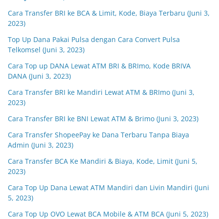
Cara Transfer BRI ke BCA & Limit, Kode, Biaya Terbaru (Juni 3,
2023)
Top Up Dana Pakai Pulsa dengan Cara Convert Pulsa
Telkomsel (Juni 3, 2023)
Cara Top up DANA Lewat ATM BRI & BRImo, Kode BRIVA
DANA (Juni 3, 2023)
Cara Transfer BRI ke Mandiri Lewat ATM & BRImo (Juni 3,
2023)
Cara Transfer BRI ke BNI Lewat ATM & Brimo (Juni 3, 2023)
Cara Transfer ShopeePay ke Dana Terbaru Tanpa Biaya
Admin (Juni 3, 2023)
Cara Transfer BCA Ke Mandiri & Biaya, Kode, Limit (Juni 5,
2023)
Cara Top Up Dana Lewat ATM Mandiri dan Livin Mandiri (Juni
5, 2023)
Cara Top Up OVO Lewat BCA Mobile & ATM BCA (Juni 5, 2023)