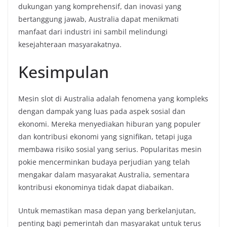
dukungan yang komprehensif, dan inovasi yang
bertanggung jawab, Australia dapat menikmati
manfaat dari industri ini sambil melindungi
kesejahteraan masyarakatnya.
Kesimpulan
Mesin slot di Australia adalah fenomena yang kompleks
dengan dampak yang luas pada aspek sosial dan
ekonomi. Mereka menyediakan hiburan yang populer
dan kontribusi ekonomi yang signifikan, tetapi juga
membawa risiko sosial yang serius. Popularitas mesin
pokie mencerminkan budaya perjudian yang telah
mengakar dalam masyarakat Australia, sementara
kontribusi ekonominya tidak dapat diabaikan.
Untuk memastikan masa depan yang berkelanjutan,
penting bagi pemerintah dan masyarakat untuk terus