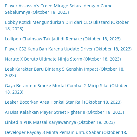
Player Assassin’s Creed Mirage Setara dengan Game
Sebelumnya (Oktober 18, 2023)
Bobby Kotick Mengundurkan Diri dari CEO Blizzard (Oktober
18, 2023)
Lollipop Chainsaw Tak Jadi di Remake (Oktober 18, 2023)
Player CS2 Kena Ban Karena Update Driver (Oktober 18, 2023)
Naruto X Boruto Ultimate Ninja Storm (Oktober 18, 2023)
Leak Karakter Baru Bintang 5 Genshin Impact (Oktober 18,
2023)
Gaya Berantem Smoke Mortal Combat 2 Mirip Silat (Oktober
18, 2023)
Leaker Bocorkan Area Honkai Star Rail (Oktober 18, 2023)
AI Bisa Kalahkan Player Street Fighter II (Oktober 18, 2023)
Linkedin PHK Massal Karyawannya (Oktober 18, 2023)
Developer Payday 3 Minta Pemain untuk Sabar (Oktober 18,