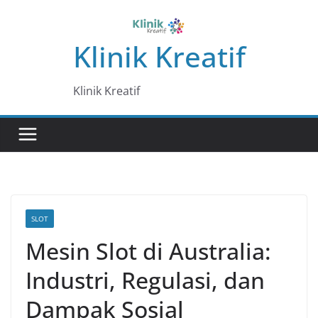
Skip
to
Klinik Kreatif
content
Klinik Kreatif
SLOT
Mesin Slot di Australia:
Industri, Regulasi, dan
Dampak Sosial