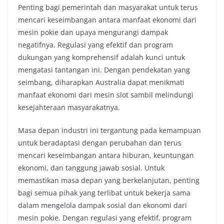
Penting bagi pemerintah dan masyarakat untuk terus
mencari keseimbangan antara manfaat ekonomi dari
mesin pokie dan upaya mengurangi dampak
negatifnya. Regulasi yang efektif dan program
dukungan yang komprehensif adalah kunci untuk
mengatasi tantangan ini. Dengan pendekatan yang
seimbang, diharapkan Australia dapat menikmati
manfaat ekonomi dari mesin slot sambil melindungi
kesejahteraan masyarakatnya.
Masa depan industri ini tergantung pada kemampuan
untuk beradaptasi dengan perubahan dan terus
mencari keseimbangan antara hiburan, keuntungan
ekonomi, dan tanggung jawab sosial. Untuk
memastikan masa depan yang berkelanjutan, penting
bagi semua pihak yang terlibat untuk bekerja sama
dalam mengelola dampak sosial dan ekonomi dari
mesin pokie. Dengan regulasi yang efektif, program