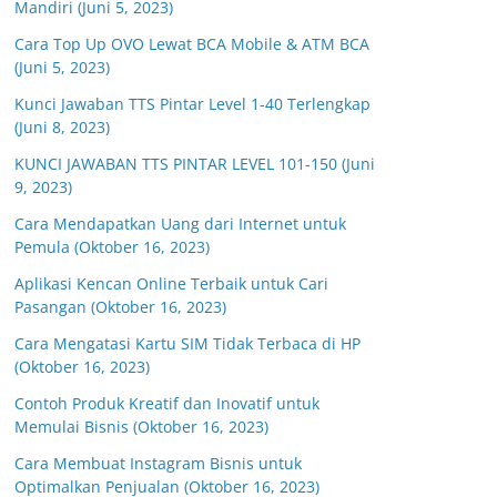
Mandiri (Juni 5, 2023)
Cara Top Up OVO Lewat BCA Mobile & ATM BCA
(Juni 5, 2023)
Kunci Jawaban TTS Pintar Level 1-40 Terlengkap
(Juni 8, 2023)
KUNCI JAWABAN TTS PINTAR LEVEL 101-150 (Juni
9, 2023)
Cara Mendapatkan Uang dari Internet untuk
Pemula (Oktober 16, 2023)
Aplikasi Kencan Online Terbaik untuk Cari
Pasangan (Oktober 16, 2023)
Cara Mengatasi Kartu SIM Tidak Terbaca di HP
(Oktober 16, 2023)
Contoh Produk Kreatif dan Inovatif untuk
Memulai Bisnis (Oktober 16, 2023)
Cara Membuat Instagram Bisnis untuk
Optimalkan Penjualan (Oktober 16, 2023)