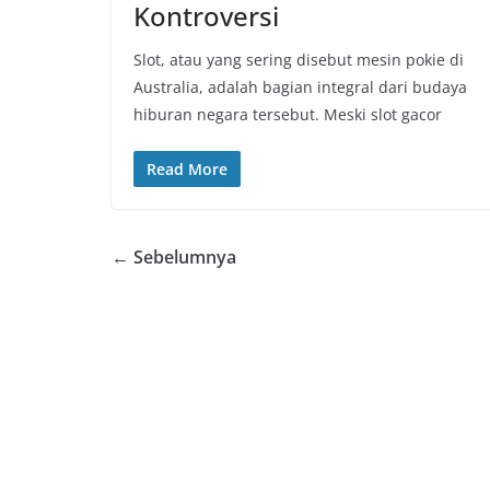
Kontroversi
Slot, atau yang sering disebut mesin pokie di
Australia, adalah bagian integral dari budaya
hiburan negara tersebut. Meski slot gacor
Read More
← Sebelumnya