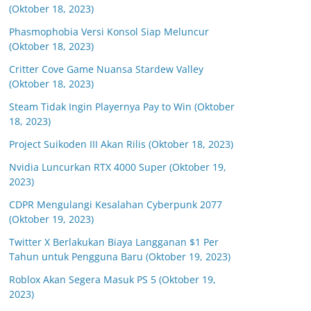
(Oktober 18, 2023)
Phasmophobia Versi Konsol Siap Meluncur
(Oktober 18, 2023)
Critter Cove Game Nuansa Stardew Valley
(Oktober 18, 2023)
Steam Tidak Ingin Playernya Pay to Win (Oktober
18, 2023)
Project Suikoden III Akan Rilis (Oktober 18, 2023)
Nvidia Luncurkan RTX 4000 Super (Oktober 19,
2023)
CDPR Mengulangi Kesalahan Cyberpunk 2077
(Oktober 19, 2023)
Twitter X Berlakukan Biaya Langganan $1 Per
Tahun untuk Pengguna Baru (Oktober 19, 2023)
Roblox Akan Segera Masuk PS 5 (Oktober 19,
2023)