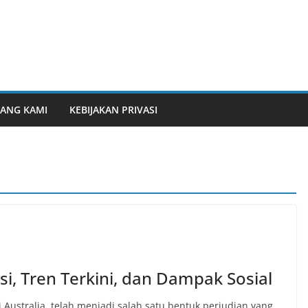
ANG KAMI
KEBIJAKAN PRIVASI
usi, Tren Terkini, dan Dampak Sosial
i Australia, telah menjadi salah satu bentuk perjudian yang