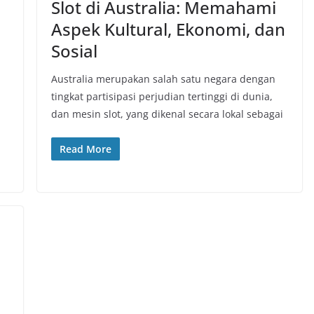
Slot di Australia: Memahami
Aspek Kultural, Ekonomi, dan
Sosial
Australia merupakan salah satu negara dengan
tingkat partisipasi perjudian tertinggi di dunia,
dan mesin slot, yang dikenal secara lokal sebagai
Read More