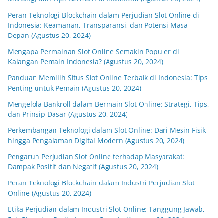
Peran Teknologi Blockchain dalam Perjudian Slot Online di
Indonesia: Keamanan, Transparansi, dan Potensi Masa
Depan (Agustus 20, 2024)
Mengapa Permainan Slot Online Semakin Populer di
Kalangan Pemain Indonesia? (Agustus 20, 2024)
Panduan Memilih Situs Slot Online Terbaik di Indonesia: Tips
Penting untuk Pemain (Agustus 20, 2024)
Mengelola Bankroll dalam Bermain Slot Online: Strategi, Tips,
dan Prinsip Dasar (Agustus 20, 2024)
Perkembangan Teknologi dalam Slot Online: Dari Mesin Fisik
hingga Pengalaman Digital Modern (Agustus 20, 2024)
Pengaruh Perjudian Slot Online terhadap Masyarakat:
Dampak Positif dan Negatif (Agustus 20, 2024)
Peran Teknologi Blockchain dalam Industri Perjudian Slot
Online (Agustus 20, 2024)
Etika Perjudian dalam Industri Slot Online: Tanggung Jawab,