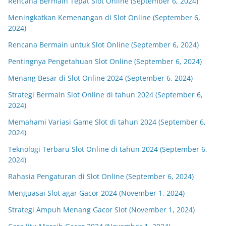
Rencana Bermain Tepat Slot Online (September 6, 2024)
Meningkatkan Kemenangan di Slot Online (September 6,
2024)
Rencana Bermain untuk Slot Online (September 6, 2024)
Pentingnya Pengetahuan Slot Online (September 6, 2024)
Menang Besar di Slot Online 2024 (September 6, 2024)
Strategi Bermain Slot Online di tahun 2024 (September 6,
2024)
Memahami Variasi Game Slot di tahun 2024 (September 6,
2024)
Teknologi Terbaru Slot Online di tahun 2024 (September 6,
2024)
Rahasia Pengaturan di Slot Online (September 6, 2024)
Menguasai Slot agar Gacor 2024 (November 1, 2024)
Strategi Ampuh Menang Gacor Slot (November 1, 2024)