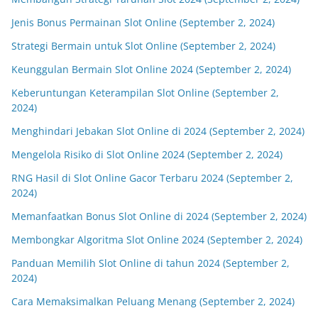
Jenis Bonus Permainan Slot Online (September 2, 2024)
Strategi Bermain untuk Slot Online (September 2, 2024)
Keunggulan Bermain Slot Online 2024 (September 2, 2024)
Keberuntungan Keterampilan Slot Online (September 2,
2024)
Menghindari Jebakan Slot Online di 2024 (September 2, 2024)
Mengelola Risiko di Slot Online 2024 (September 2, 2024)
RNG Hasil di Slot Online Gacor Terbaru 2024 (September 2,
2024)
Memanfaatkan Bonus Slot Online di 2024 (September 2, 2024)
Membongkar Algoritma Slot Online 2024 (September 2, 2024)
Panduan Memilih Slot Online di tahun 2024 (September 2,
2024)
Cara Memaksimalkan Peluang Menang (September 2, 2024)