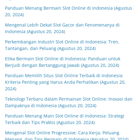
Panduan Menang Bermain Slot Online di Indonesia (Agustus
20, 2024)
Mengenal Lebih Dekat Slot Gacor dan Fenomenanya di
Indonesia (Agustus 20, 2024)
Perkembangan Industri Slot Online di Indonesia: Tren,
Tantangan, dan Peluang (Agustus 20, 2024)
Etika Bermain Slot Online di Indonesia: Panduan untuk
Berjudi dengan Bertanggung Jawab (Agustus 20, 2024)
Panduan Memilih Situs Slot Online Terbaik di Indonesia:
Kriteria Penting yang Harus Anda Perhatikan (Agustus 20,
2024)
Teknologi Terbaru dalam Permainan Slot Online: Inovasi dan
Dampaknya di Indonesia (Agustus 20, 2024)
Panduan Menang Main Slot Online di Indonesia: Strategi
Terbaik dan Tips Praktis (Agustus 20, 2024)
Mengenal Slot Online Progressive: Cara Kerja, Peluang
Menang, dan Tips Bermain di Indonesia (Agustus 20, 2024)