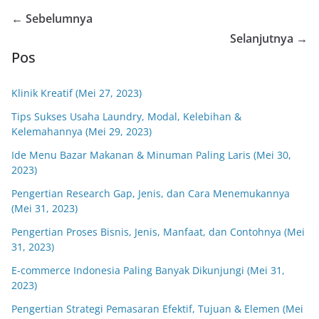
← Sebelumnya
Selanjutnya →
Pos
Klinik Kreatif (Mei 27, 2023)
Tips Sukses Usaha Laundry, Modal, Kelebihan &
Kelemahannya (Mei 29, 2023)
Ide Menu Bazar Makanan & Minuman Paling Laris (Mei 30,
2023)
Pengertian Research Gap, Jenis, dan Cara Menemukannya
(Mei 31, 2023)
Pengertian Proses Bisnis, Jenis, Manfaat, dan Contohnya (Mei
31, 2023)
E-commerce Indonesia Paling Banyak Dikunjungi (Mei 31,
2023)
Pengertian Strategi Pemasaran Efektif, Tujuan & Elemen (Mei