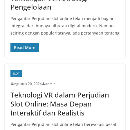
Pengelolaan
Pengantar Perjudian slot online telah menjadi bagian
integral dari budaya hiburan digital modern. Namun,
seiring dengan popularitasnya, ada pertanyaan tentang
Read More
SLOT
Agustus 20, 2024
admin
Teknologi VR dalam Perjudian
Slot Online: Masa Depan
Interaktif dan Realistis
Pengantar Perjudian slot online telah berevolusi pesat