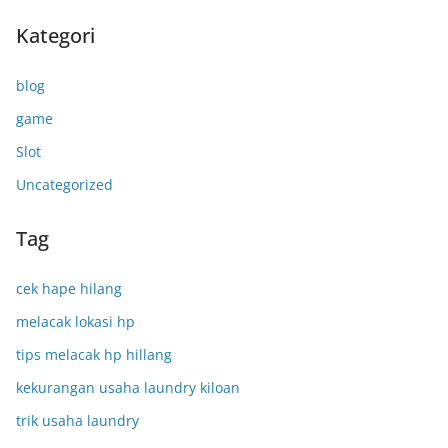
Kategori
blog
game
Slot
Uncategorized
Tag
cek hape hilang
melacak lokasi hp
tips melacak hp hillang
kekurangan usaha laundry kiloan
trik usaha laundry