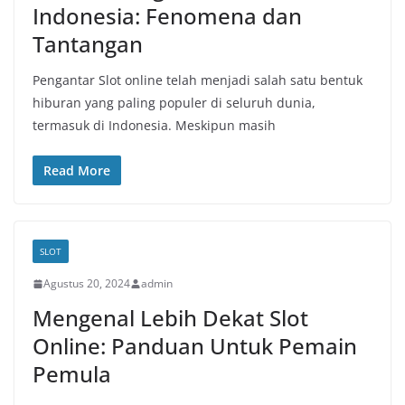
Indonesia: Fenomena dan
Tantangan
Pengantar Slot online telah menjadi salah satu bentuk
hiburan yang paling populer di seluruh dunia,
termasuk di Indonesia. Meskipun masih
Read More
SLOT
Agustus 20, 2024
admin
Mengenal Lebih Dekat Slot
Online: Panduan Untuk Pemain
Pemula