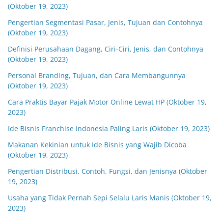
(Oktober 19, 2023)
Pengertian Segmentasi Pasar, Jenis, Tujuan dan Contohnya
(Oktober 19, 2023)
Definisi Perusahaan Dagang, Ciri-Ciri, Jenis, dan Contohnya
(Oktober 19, 2023)
Personal Branding, Tujuan, dan Cara Membangunnya
(Oktober 19, 2023)
Cara Praktis Bayar Pajak Motor Online Lewat HP (Oktober 19,
2023)
Ide Bisnis Franchise Indonesia Paling Laris (Oktober 19, 2023)
Makanan Kekinian untuk Ide Bisnis yang Wajib Dicoba
(Oktober 19, 2023)
Pengertian Distribusi, Contoh, Fungsi, dan Jenisnya (Oktober
19, 2023)
Usaha yang Tidak Pernah Sepi Selalu Laris Manis (Oktober 19,
2023)