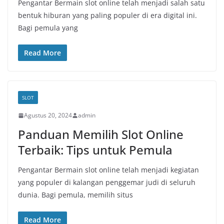
Pengantar Bermain slot online telah menjadi salah satu
bentuk hiburan yang paling populer di era digital ini.
Bagi pemula yang
Read More
SLOT
Agustus 20, 2024
admin
Panduan Memilih Slot Online
Terbaik: Tips untuk Pemula
Pengantar Bermain slot online telah menjadi kegiatan
yang populer di kalangan penggemar judi di seluruh
dunia. Bagi pemula, memilih situs
Read More