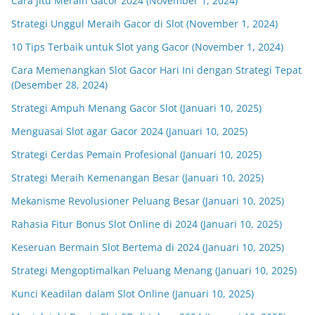
Cara Jitu Meraih Gacor 2024 (November 1, 2024)
Strategi Unggul Meraih Gacor di Slot (November 1, 2024)
10 Tips Terbaik untuk Slot yang Gacor (November 1, 2024)
Cara Memenangkan Slot Gacor Hari Ini dengan Strategi Tepat
(Desember 28, 2024)
Strategi Ampuh Menang Gacor Slot (Januari 10, 2025)
Menguasai Slot agar Gacor 2024 (Januari 10, 2025)
Strategi Cerdas Pemain Profesional (Januari 10, 2025)
Strategi Meraih Kemenangan Besar (Januari 10, 2025)
Mekanisme Revolusioner Peluang Besar (Januari 10, 2025)
Rahasia Fitur Bonus Slot Online di 2024 (Januari 10, 2025)
Keseruan Bermain Slot Bertema di 2024 (Januari 10, 2025)
Strategi Mengoptimalkan Peluang Menang (Januari 10, 2025)
Kunci Keadilan dalam Slot Online (Januari 10, 2025)