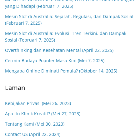
yang Dihadapi (Februari 7, 2025)
Mesin Slot di Australia: Sejarah, Regulasi, dan Dampak Sosial
(Februari 7, 2025)
Mesin Slot di Australia: Evolusi, Tren Terkini, dan Dampak
Sosial (Februari 7, 2025)
Overthinking dan Kesehatan Mental (April 22, 2025)
Cermin Budaya Populer Masa Kini (Mei 7, 2025)
Mengapa Online Diminati Pemula? (Oktober 14, 2025)
Laman
Kebijakan Privasi (Mei 26, 2023)
Apa itu Klinik Kreatif? (Mei 27, 2023)
Tentang Kami (Mei 30, 2023)
Contact US (April 22, 2024)