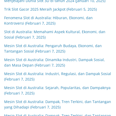
Menjelajahi Dunia Slot 3D di tahun 2024 (Januari 10, 2025)
Trik Slot Gacor 2025 Meraih Jackpot (Februari 5, 2025)
Fenomena Slot di Australia: Hiburan, Ekonomi, dan
Kontroversi (Februari 7, 2025)
Slot di Australia: Memahami Aspek Kultural, Ekonomi, dan
Sosial (Februari 7, 2025)
Mesin Slot di Australia: Pengaruh Budaya, Ekonomi, dan
Tantangan Sosial (Februari 7, 2025)
Mesin Slot di Australia: Dinamika Industri, Dampak Sosial,
dan Masa Depan (Februari 7, 2025)
Mesin Slot di Australia: Industri, Regulasi, dan Dampak Sosial
(Februari 7, 2025)
Mesin Slot di Australia: Sejarah, Popularitas, dan Dampaknya
(Februari 7, 2025)
Mesin Slot di Australia: Dampak, Tren Terkini, dan Tantangan
yang Dihadapi (Februari 7, 2025)
Mesin Slot di Australia: Dampak, Tren Terkini, dan Tantangan