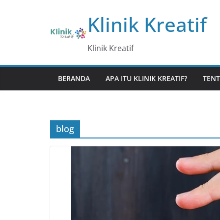
Skip
Klinik Kreatif
to
content
Klinik Kreatif
BERANDA
APA ITU KLINIK KREATIF?
TENT
blog